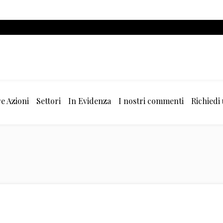
e Azioni
Settori
In Evidenza
I nostri commenti
Richiedi