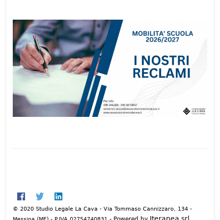
© 2020 Studio Legale La Cava - Via Tommaso Cannizzaro, 134 -
Iteranea srl
- Powered by
Messina (ME) - P.IVA 02754740831