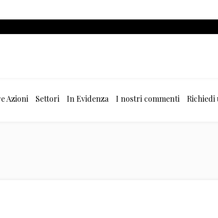
e Azioni
Settori
In Evidenza
I nostri commenti
Richiedi