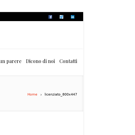
 un parere
Dicono di noi
Contatti
Home
licenziato_800x447