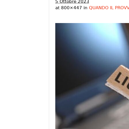
5 Ottobre 2023
at 800×447 in
QUANDO IL PROVVE