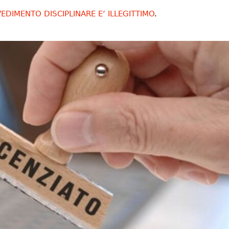
DIMENTO DISCIPLINARE E’ ILLEGITTIMO
.