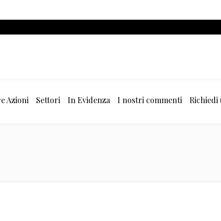
e Azioni
Settori
In Evidenza
I nostri commenti
Richiedi