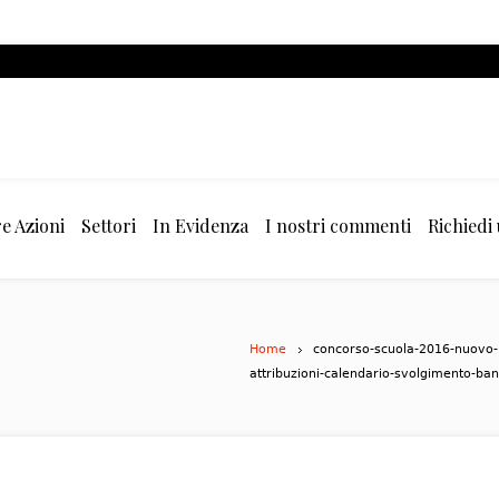
e Azioni
Settori
In Evidenza
I nostri commenti
Richiedi
Home
concorso-scuola-2016-nuovo-p
attribuzioni-calendario-svolgimento-ba