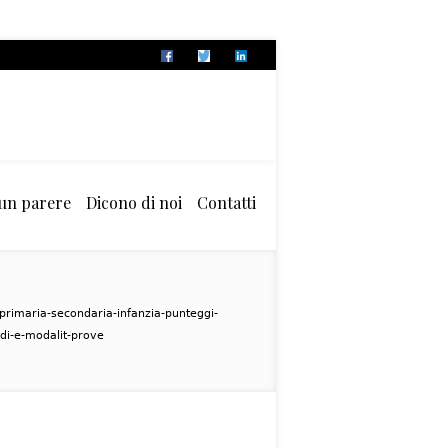
 un parere
Dicono di noi
Contatti
rimaria-secondaria-infanzia-punteggi-
ndi-e-modalit-prove