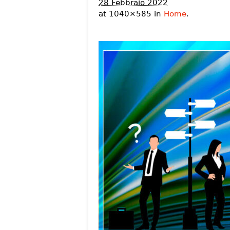
28 Febbraio 2022
at 1040×585 in
Home
.