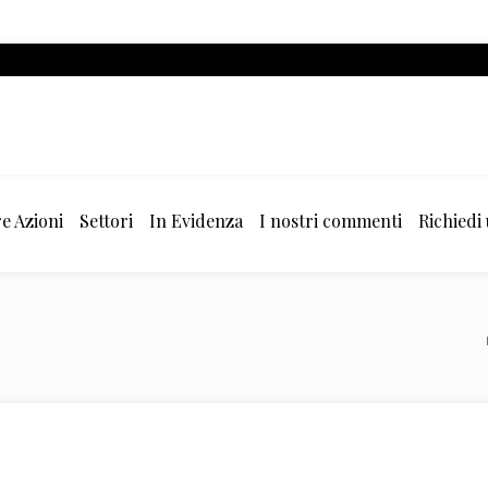
e Azioni
Settori
In Evidenza
I nostri commenti
Richiedi