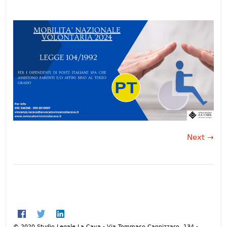
Next →
© 2020 Studio Legale La Cava - Via Tommaso Cannizzaro, 134 -