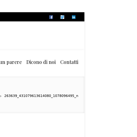
 un parere
Dicono di noi
Contatti
263639_431079613614080_1078096495_n