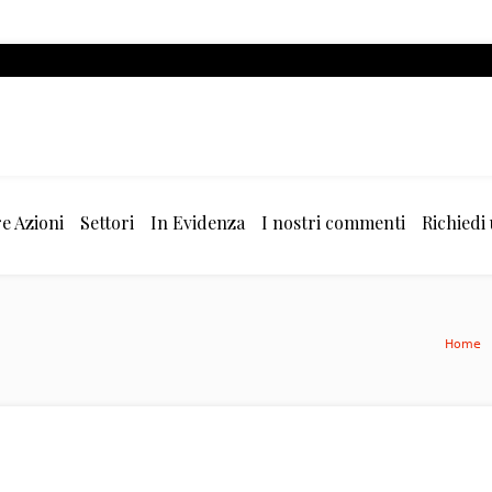
e Azioni
Settori
In Evidenza
I nostri commenti
Richiedi
Home