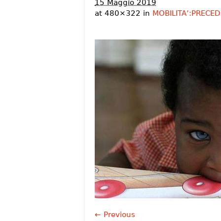
15 Maggio 2019
at 480×322 in
MOBILITA’:PRECED
← Previous