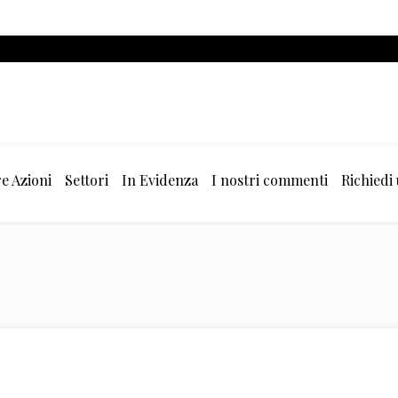
e Azioni
Settori
In Evidenza
I nostri commenti
Richiedi