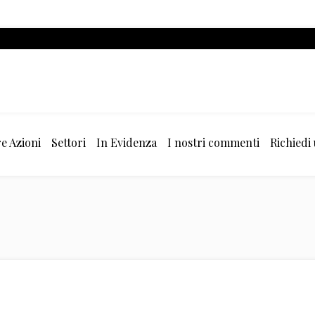
e Azioni
Settori
In Evidenza
I nostri commenti
Richiedi