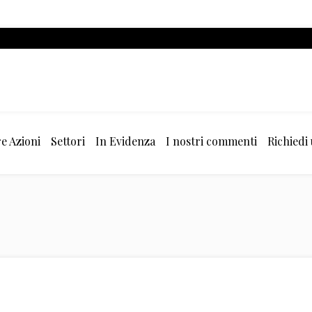
e Azioni
Settori
In Evidenza
I nostri commenti
Richiedi