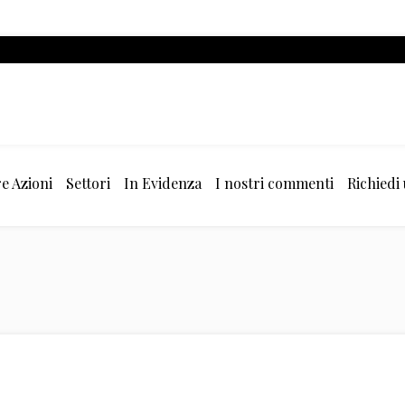
e Azioni
Settori
In Evidenza
I nostri commenti
Richiedi