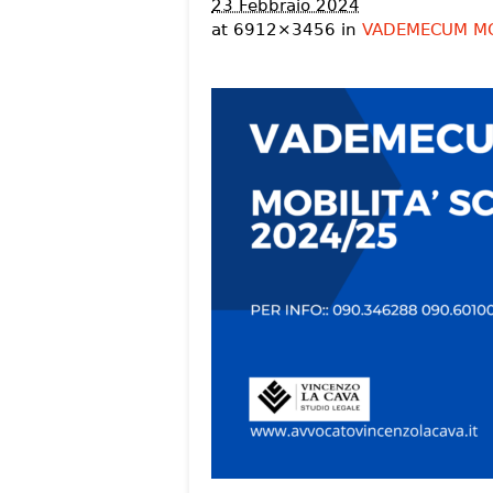
23 Febbraio 2024
at 6912×3456 in
VADEMECUM MOB