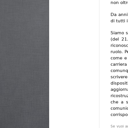
non oltr
Da anni
di tutti
Siamo s
(del 21
riconosc
ruolo. P
come e 
carrier
comunqu
scrive
disposi
aggiorn
ricostru
che a s
comunic
corrispo
Se vuoi ag