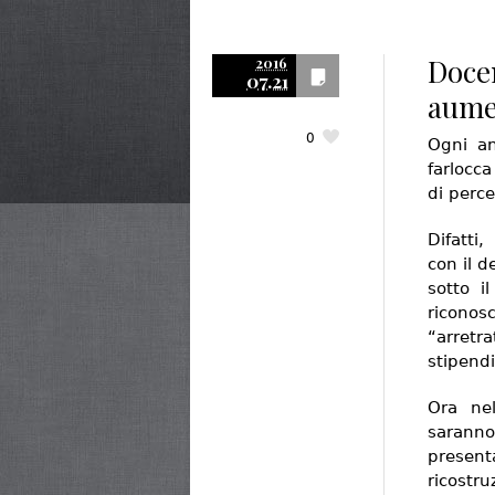
Docen
2016
07.21
aumen
0
Ogni an
farlocc
di perce
Difatti
con il d
sotto i
ricono
“arretr
stipendi
Ora ne
sarann
present
ricostr