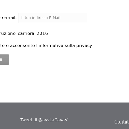
o e-mail:
truzione_carriera_2016
tto e acconsento l'informativa sulla privacy
Tweet di @avvLaCavaV
Contatt