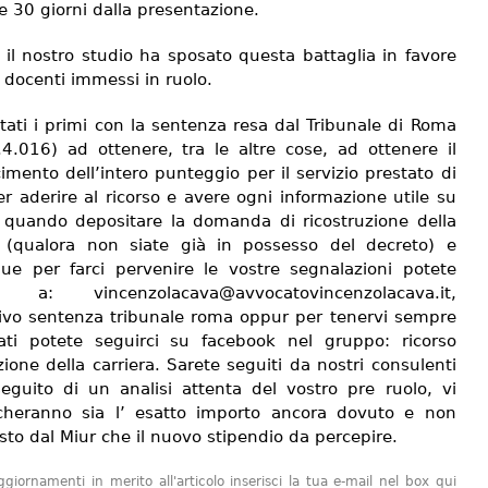
e 30 giorni dalla presentazione.
 il nostro studio ha sposato questa battaglia in favore
 i docenti immessi in ruolo.
tati i primi con la sentenza resa dal Tribunale di Roma
.4.016) ad ottenere, tra le altre cose, ad ottenere il
imento dell’intero punteggio per il servizio prestato di
er aderire al ricorso e avere ogni informazione utile su
quando depositare la domanda di ricostruzione della
a (qualora non siate già in possesso del decreto) e
e per farci pervenire le vostre segnalazioni potete
re a: vincenzolacava@avvocatovincenzolacava.it,
tivo sentenza tribunale roma oppur per tenervi sempre
ati potete seguirci su facebook nel gruppo: ricorso
zione della carriera. Sarete seguiti da nostri consulenti
eguito di un analisi attenta del vostro pre ruolo, vi
heranno sia l’ esatto importo ancora dovuto e non
sto dal Miur che il nuovo stipendio da percepire.
giornamenti in merito all'articolo inserisci la tua e-mail nel box qui