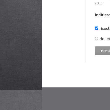
sotto:
Indirizz
ricos
Ho le