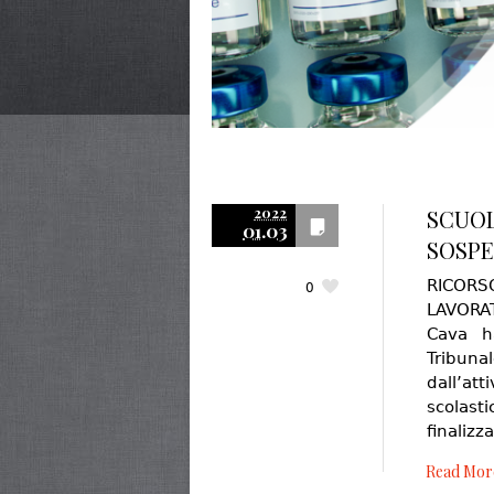
2022
SCUOL
01.03
SOSPE
RICOR
0
LAVORAT
Cava ha
Tribuna
dall’att
scolasti
finalizz
Read Mor