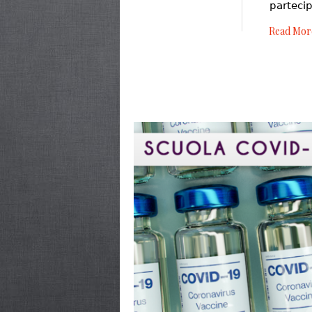
parteci
Read Mor