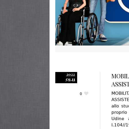
2022
MOBIL
01.11
ASSIS
MOBILI
0
ASSISTE
allo st
proprio 
Udine 
l.104//