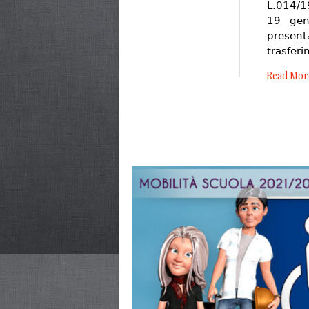
L.014/1
19 genn
present
trasfer
Read Mor