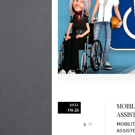
2022
MOBIL
01.21
ASSIS
MOBILI
0
ASSISTE