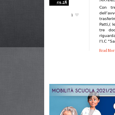
01.28
Con tr
dell’a
1
trasfer
Patti,( 
tre do
riguard
l’I.C “
Read Mor