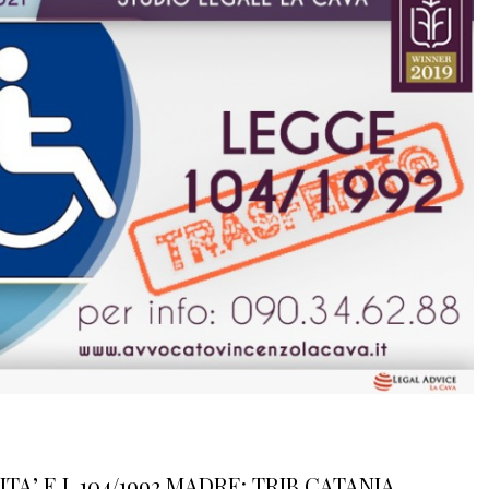
TA’ E L.104/1992 MADRE: TRIB CATANIA