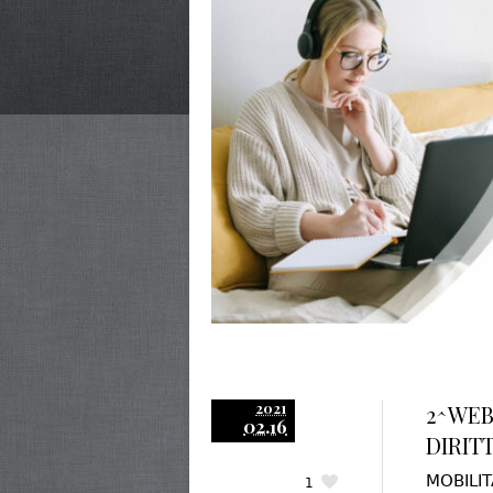
2021
2^WEB
02.16
DIRIT
MOBILIT
1