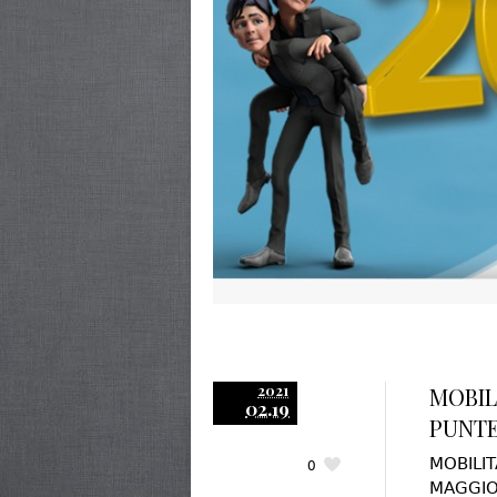
2021
MOBIL
02.19
PUNT
MOBILI
0
MAGGIO