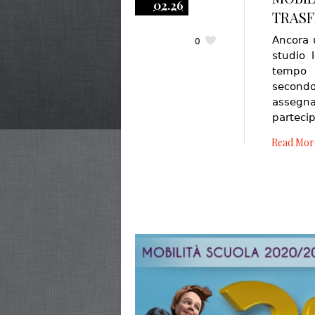
02.26
TRASF
Ancora u
0
studio 
tempo 
second
assegna
partecip
Read Mor