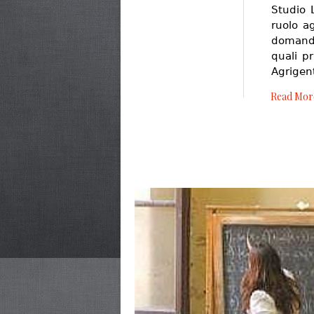
Studio 
ruolo a
domanda
quali pr
Agrige
Read Mor