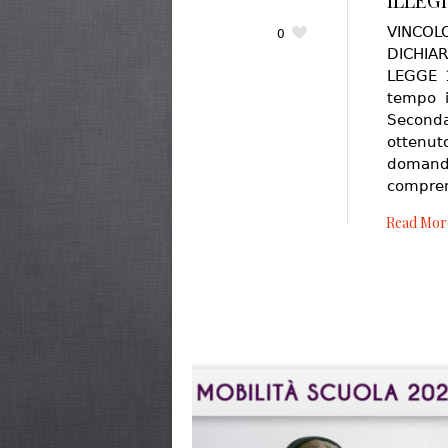
VINCOL
0
DICHIA
LEGGE 1
tempo i
Second
ottenut
domand
compre
Read Mor