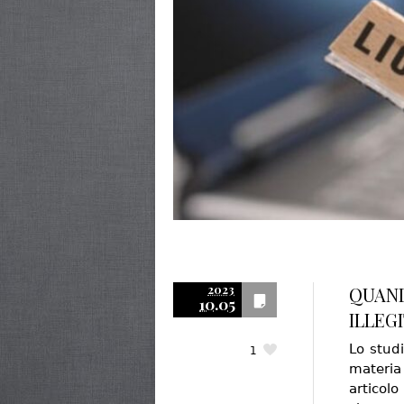
2023
QUAND
10.05
ILLEG
Lo stud
1
materia 
articol