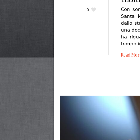
Con sen
0
Santa M
dallo s
una doce
ha rigu
tempo i
Read Mor