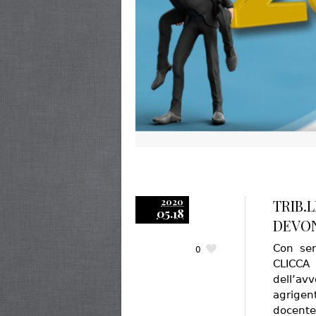
2020
TRIB.L
05.18
DEVON
Con sen
0
CLICCA 
dell’a
agrigen
docente