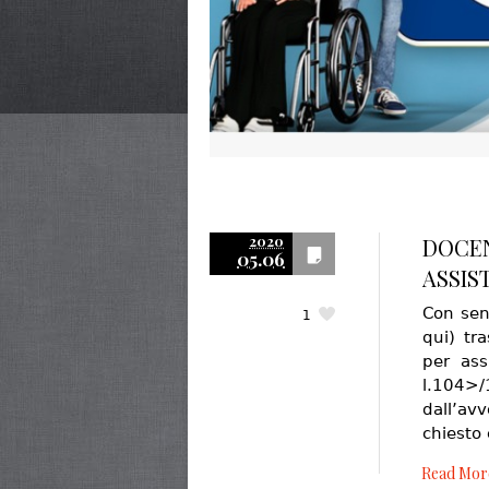
2020
DOCEN
05.06
ASSIS
Con sen
1
qui) tr
per ass
l.104>/
dall’av
chiesto
Read Mor