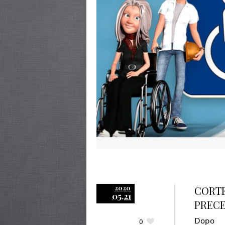
2020
CORTE
05.21
PRECE
Dopo l
0