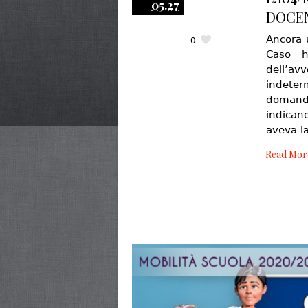
05.27
DOCEN
Ancora u
0
Caso h
dell’
indete
domanda
indican
aveva l
Read Mor