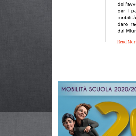
dell’av
per i p
mobilità
dare ra
dal Miu
Read Mor