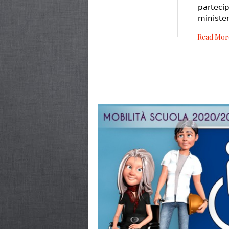
partecip
ministe
Read Mor