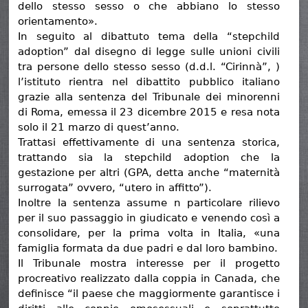
dello stesso sesso o che abbiano lo stesso
orientamento».
In seguito al dibattuto tema della “stepchild
adoption” dal disegno di legge sulle unioni civili
tra persone dello stesso sesso (d.d.l. “Cirinnà”, )
l’istituto rientra nel dibattito pubblico italiano
grazie alla sentenza del Tribunale dei minorenni
di Roma, emessa il 23 dicembre 2015 e resa nota
solo il 21 marzo di quest’anno.
Trattasi effettivamente di una sentenza storica,
trattando sia la stepchild adoption che la
gestazione per altri (GPA, detta anche “maternità
surrogata” ovvero, “utero in affitto”).
Inoltre la sentenza assume n particolare rilievo
per il suo passaggio in giudicato e venendo così a
consolidare, per la prima volta in Italia, «una
famiglia formata da due padri e dal loro bambino.
Il Tribunale mostra interesse per il progetto
procreativo realizzato dalla coppia in Canada, che
definisce “il paese che maggiormente garantisce i