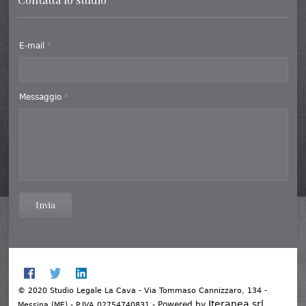
E-mail
*
Messaggio
*
Invia
© 2020 Studio Legale La Cava - Via Tommaso Cannizzaro, 134 -
Iteranea srl
- Powered by
Messina (ME) - P.IVA 02754740831