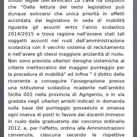
studio legale dell’avvocato La Cava ha disposto
che “Dalla lettura del testo legislativo può
dunque evincersi che unica priorità in effetti
accordata dal legislatore in sede di mobilità
riguarda gli assunti entro l’anno scolastico
2014/2015 e trova ragione nell’essere stati tali
soggetti assunti nei ruoli dell’amministrazione
scolastica con il vecchio sistema di reclutamento
e nell’avere gli stessi maggiore anzianità di ruolo.
Non sono previste ulteriori deroghe sistemiche al
criterio meritocratico del maggior punteggio per
la procedura di mobilità” ed infine ” il diritto della
ricorrente a conseguire l’assegnazione presso
una istituzione scolastica ricadente nell’ambito
Sicilia 002 nella provincia di Agrigento, o in via
gradata negli ulteriori ambiti indicati in domanda
sulla base del punteggio posseduto e omessa
ogni riserva di posti in favore dei docenti immessi
in ruolo dalla graduatoria del concorso ordinario
2012, e, per l’effetto, ordina alle Amministrazioni
convenute, ciascuna secondo le rispettive