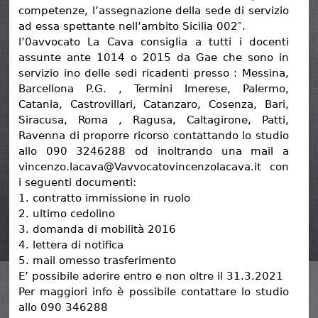
competenze, l’assegnazione della sede di servizio
ad essa spettante nell’ambito Sicilia 002″.
l’0avvocato La Cava consiglia a tutti i docenti
assunte ante 1014 o 2015 da Gae che sono in
servizio ino delle sedi ricadenti presso : Messina,
Barcellona P.G. , Termini Imerese, Palermo,
Catania, Castrovillari, Catanzaro, Cosenza, Bari,
Siracusa, Roma , Ragusa, Caltagirone, Patti,
Ravenna di proporre ricorso contattando lo studio
allo 090 3246288 od inoltrando una mail a
vincenzo.lacava@Vavvocatovincenzolacava.it con
i seguenti documenti:
1. contratto immissione in ruolo
2. ultimo cedolino
3. domanda di mobilità 2016
4. lettera di notifica
5. mail omesso trasferimento
E’ possibile aderire entro e non oltre il 31.3.2021
Per maggiori info è possibile contattare lo studio
allo 090 346288