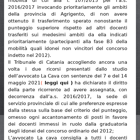
mobilità di cui alla l. 107/2015 per l’a.s.
2016/2017 invocando prioritariamente gli ambiti
della provincia di Agrigento, di non avere
ottenuto il trasferimento sperato nonostante il
punteggio superiore rispetto ad altri docenti
trasferiti sui medesimi ambiti da ella indicati
prioritariamente (partecipanti alla fase B3 della
mobilità quali idonei non vincitori del concorso
indetto nel 2012).
Il Tribunale di Catania accogliendo ancora una
volta i due ricorsi presentati dallo studio
dell’avvocato La Cava con sentenze del 7 e del 14
maggio 2021
(
leggi qui )
ha dichiarato il diritto
della parte ricorrente ad avere assegnata, con
decorrenza dall’a.s. 2016/2017, la sede di
servizio provinciale di cui alle preferenze espresse
dalla stessa sulla base del criterio del punteggio,
omesso ogni accantonamento di posti in favore
dei docenti immessi in ruolo dalla graduatoria
degli idonei del concorso ordinario del 2012;
L’avvocato La cava consiglia a tutti i docenti