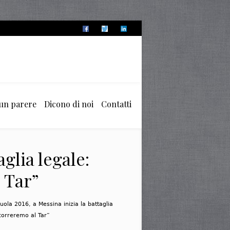
 un parere
Dicono di noi
Contatti
glia legale:
 Tar”
ola 2016, a Messina inizia la battaglia
icorreremo al Tar”