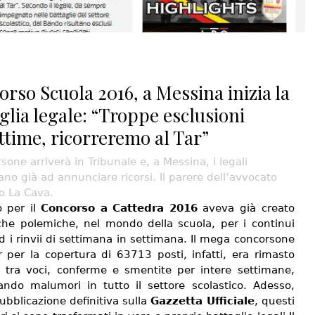
rso Scuola 2016, a Messina inizia la
glia legale: “Troppe esclusioni
ittime, ricorreremo al Tar”
rsone arriverà in Tribunale e, a Messina, i legali
no già ad annunciare ricorsi. Il parere dell’avvocato
o La Cava.
o per il
Concorso a Cattedra 2016
aveva già creato
he polemiche, nel mondo della scuola, per i continui
ed i rinvii di settimana in settimana. Il mega concorsone
r per la copertura di 63713 posti, infatti, era rimasto
 tra voci, conferme e smentite per intere settimane,
ando malumori in tutto il settore scolastico. Adesso,
ubblicazione definitiva sulla
Gazzetta Ufficiale
, questi