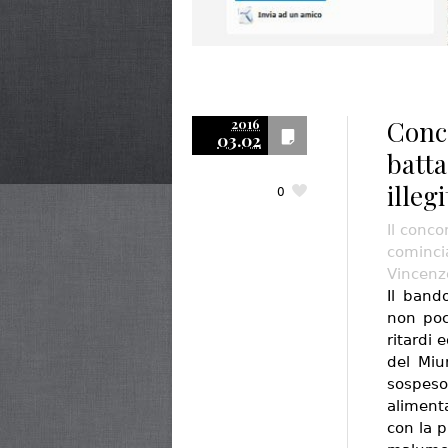
Conco
2016
03.02
batta
illeg
0
Il conco
comincia
Vincenz
Il band
non poc
ritardi 
del Miu
sospeso
aliment
con la p