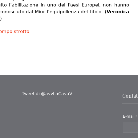
ito l’abilitazione in uno dei Paesi Europei, non hanno
conosciuto dal Miur l’equipollenza del titolo. (
Veronica
)
empo stretto
Tweet di @avvLaCavaV
Contatt
E-mail
*