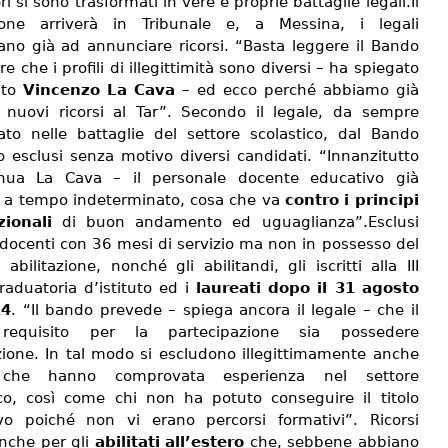
 si sono trasformati in vere e proprie battaglie legali.Il
sone arriverà in Tribunale e, a Messina, i legali
ano già ad annunciare ricorsi. “Basta leggere il Bando
re che i profili di illegittimità sono diversi – ha spiegato
ato
Vincenzo La Cava
– ed ecco perché abbiamo già
i nuovi ricorsi al Tar”. Secondo il legale, da sempre
to nelle battaglie del settore scolastico, dal Bando
o esclusi senza motivo diversi candidati. “Innanzitutto
inua La Cava – il personale docente educativo già
 a tempo indeterminato, cosa che va
contro i principi
zionali
di buon andamento ed uguaglianza”.Esclusi
 docenti con 36 mesi di servizio ma non in possesso del
i abilitazione, nonché gli abilitandi, gli iscritti alla III
raduatoria d’istituto ed i
laureati dopo il 31 agosto
14
. “Il bando prevede – spiega ancora il legale – che il
requisito per la partecipazione sia possedere
azione. In tal modo si escludono illegittimamente anche
 che hanno comprovata esperienza nel settore
ico, così come chi non ha potuto conseguire il titolo
tivo poiché non vi erano percorsi formativi”. Ricorsi
anche per gli
abilitati all’estero
che, sebbene abbiano