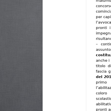
malumori
concor
cominci
per capi
l’avvoc
pronti 
impegna
risultan
– cont
assunto
costitu
anche i
titolo d
fascia g
del 20
primo 
l’abilit
coloro
scolast
abilita
pronti 