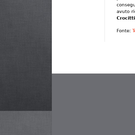
consegu
avuto ri
Crocitti
Fonte:
T