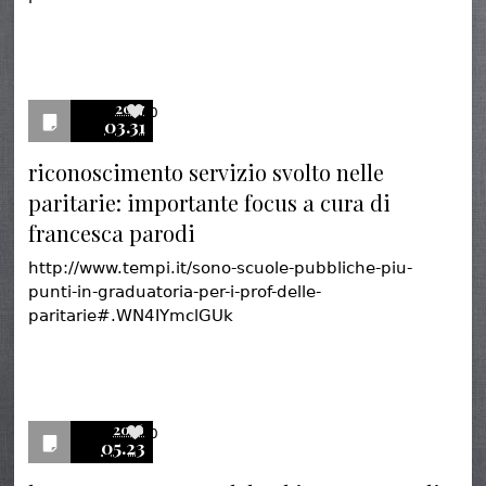
2017
0
03.31
riconoscimento servizio svolto nelle
paritarie: importante focus a cura di
francesca parodi
http://www.tempi.it/sono-scuole-pubbliche-piu-
punti-in-graduatoria-per-i-prof-delle-
paritarie#.WN4IYmclGUk
2016
0
05.23