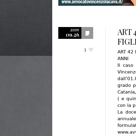
ART 
2019
09.26
FIGL
1
ART 42 
ANNI
Il caso
Vincen
dall’01
grado po
Catania
( e quin
con la p
La doce
annuale
formulat
www.avv