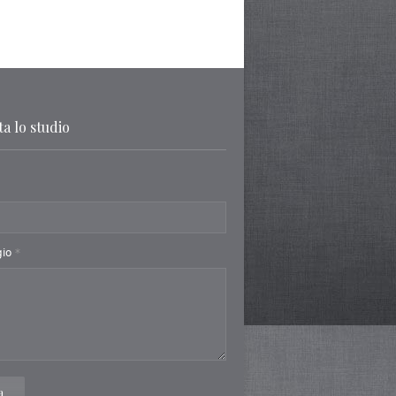
a lo studio
gio
*
a