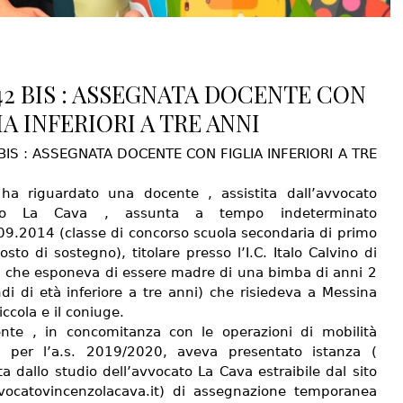
42 BIS : ASSEGNATA DOCENTE CON
IA INFERIORI A TRE ANNI
BIS : ASSEGNATA DOCENTE CON FIGLIA INFERIORI A TRE
 ha riguardato una docente , assistita dall’avvocato
zo La Cava , assunta a tempo indeterminato
.09.2014 (classe di concorso scuola secondaria di primo
sto di sostegno), titolare presso l’I.C. Italo Calvino di
, che esponeva di essere madre di una bimba di anni 2
di di età inferiore a tre anni) che risiedeva a Messina
iccola e il coniuge.
nte , in concomitanza con le operazioni di mobilità
 per l’a.s. 2019/2020, aveva presentato istanza (
a dallo studio dell’avvocato La Cava estraibile dal sito
ocatovincenzolacava.it) di assegnazione temporanea