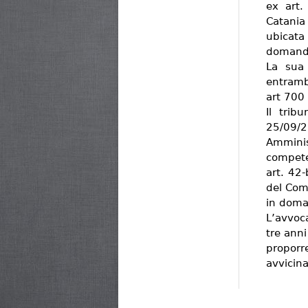
ex art.
Catania
ubicata
domand
La sua 
entrambi
art 700
Il trib
25/09
Ammini
compete
art. 42-
del Com
in dom
L’avvoca
tre anni
proporr
avvicina