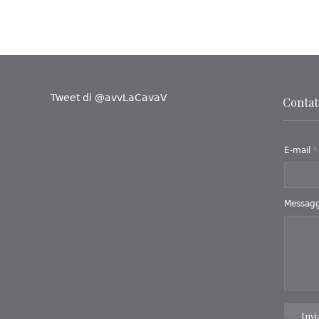
Tweet di @avvLaCavaV
Contatt
E-mail
*
Messag
Invi