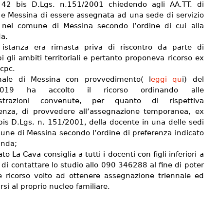
 42 bis D.Lgs. n.151/2001 chiedendo agli AA.TT. di
 e Messina di essere assegnata ad una sede di servizio
 nel comune di Messina secondo l’ordine di cui alla
a.
istanza era rimasta priva di riscontro da parte di
 gli ambiti territoriali e pertanto proponeva ricorso ex
 cpc.
unale di Messina con provvedimento( l
eggi qu
i) del
/2019 ha accolto il ricorso ordinando alle
strazioni convenute, per quanto di rispettiva
nza, di provvedere all’assegnazione temporanea, ex
bis D.Lgs. n. 151/2001, della docente in una delle sedi
une di Messina secondo l’ordine di preferenza indicato
anda;
to La Cava consiglia a tutti i docenti con figli inferiori a
 di contattare lo studio allo 090 346288 al fine di poter
e ricorso volto ad ottenere assegnazione triennale ed
rsi al proprio nucleo familiare.