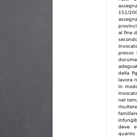
assegna
151/200
assegna
provinc
al fine 
second
invocat
presso 
documen
adeguata
della f
lavora 
in modo
invocata
nel temp
risulte
famili
infungi
deve es
quant