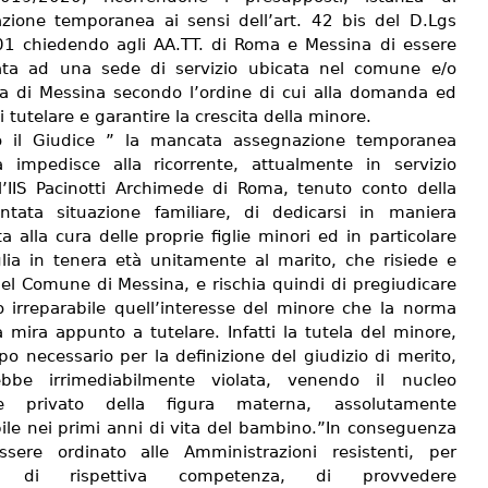
zione temporanea ai sensi dell’art. 42 bis del D.Lgs
1 chiedendo agli AA.TT. di Roma e Messina di essere
ta ad una sede di servizio ubicata nel comune e/o
ia di Messina secondo l’ordine di cui alla domanda ed
di tutelare e garantire la crescita della minore.
o il Giudice ” la mancata assegnazione temporanea
a impedisce alla ricorrente, attualmente in servizio
l’IIS Pacinotti Archimede di Roma, tenuto conto della
tata situazione familiare, di dedicarsi in maniera
 alla cura delle proprie figlie minori ed in particolare
iglia in tenera età unitamente al marito, che risiede e
nel Comune di Messina, e rischia quindi di pregiudicare
 irreparabile quell’interesse del minore che la norma
 mira appunto a tutelare. Infatti la tutela del minore,
o necessario per la definizione del giudizio di merito,
rebbe irrimediabilmente violata, venendo il nucleo
are privato della figura materna, assolutamente
bile nei primi anni di vita del bambino.”In conseguenza
sere ordinato alle Amministrazioni resistenti, per
o di rispettiva competenza, di provvedere