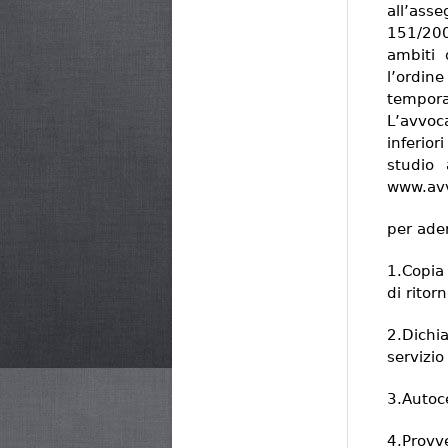
all’as
151/20
ambiti 
l’ordin
tempora
L’avvoc
inferior
studio
www.avv
per ader
1.Copia
di ritor
2.Dichi
servizi
3.Autoce
4.Prov