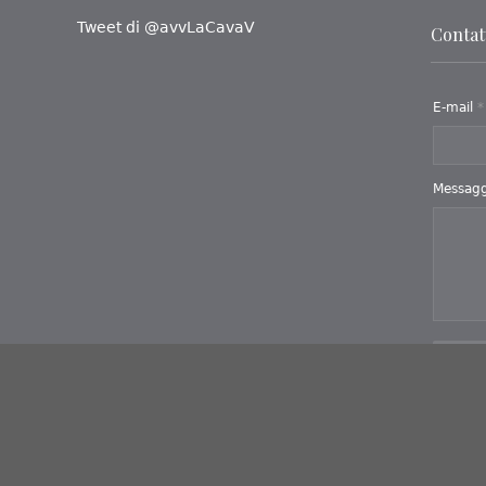
Tweet di @avvLaCavaV
Contatt
E-mail
*
Messag
Invi
Iteranea
- Powered by
 Cannizzaro, 134 - Messina (ME) - P.IVA 02754740831