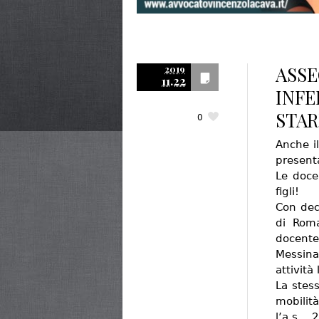
ASSE
2019
11.22
INFE
STAR
0
Anche il
presenta
Le docen
figli!
Con dec
di Roma
docent
Messina
attività
La stes
mobilità
l’a.s. 