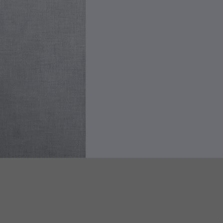
© 2020 Studio Legale La Cava - Via Tommaso