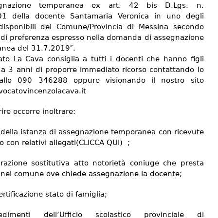
segnazione temporanea ex art. 42 bis D.Lgs. n.
01 della docente Santamaria Veronica in uno degli
disponibili del Comune/Provincia di Messina secondo
e di preferenza espresso nella domanda di assegnazione
nea del 31.7.2019″.
ato La Cava consiglia a tutti i docenti che hanno figli
i a 3 anni di proporre immediato ricorso contattando lo
 allo 090 346288 oppure visionando il nostro sito
ocatovincenzolacava.it
ire occorre inoltrare:
 della istanza di assegnazione temporanea con ricevute
no con relativi allegati(CLICCA QUI) ;
arazione sostitutiva atto notorietà coniuge che presta
o nel comune ove chiede assegnazione la docente;
rtificazione stato di famiglia;
vedimenti dell’Ufficio scolastico provinciale di