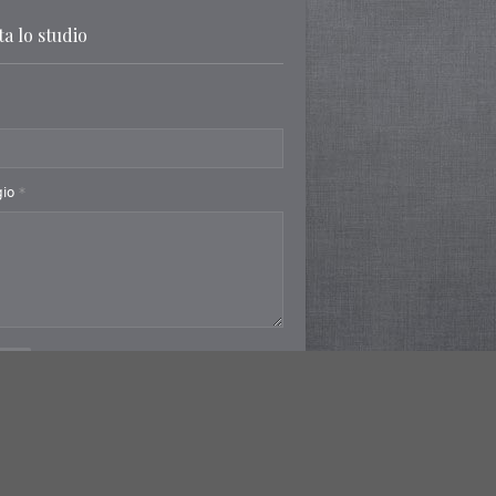
a lo studio
gio
*
a
 srl