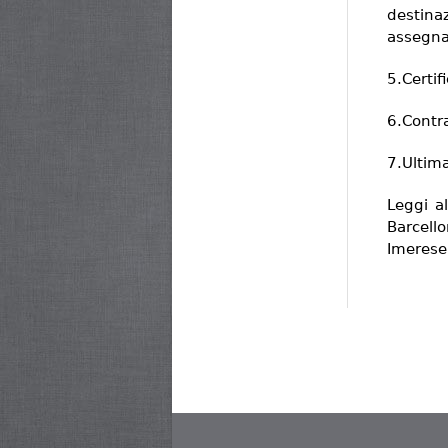
destinaz
assegna
5.Certif
6.Contra
7.Ultim
Leggi al
Barcello
Imerese