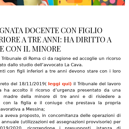
GNATA DOCENTE CON FIGLIO
RIORE A TRE ANNI: HA DIRITTO A
E CON IL MINORE
 Tribunale di Roma ci da ragione ed accoglie un ricorso
to dallo studio dell’avvocato La Cava.
ti con figli inferiori a tre anni devono stare con i loro
reto del 18/11/2019(
leggi qui)
il Tribunale del lavoro
 ha accolto il ricorso d’urgenza presentato da una
e madre della minore di tre anni e di risiedere a
 con la figlia e il coniuge che prestava la propria
 lavorativa a Messina;
sa aveva proposto, in concomitanza delle operazioni di
 annuale (utilizzazioni ed assegnazioni provvisorie) per
2019/2020, ricorrendone i presupposti, istanza di