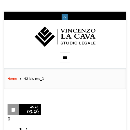
Home
42 bis me_1
2023
05.26
0