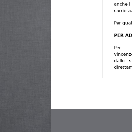
anche i
carriera
Per qua
PER AD
Pe
vincenz
dallo 
diretta