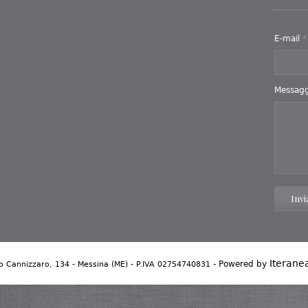
E-mail
*
Messag
Invi
Iteranea
- Powered by
 Cannizzaro, 134 - Messina (ME) - P.IVA 02754740831