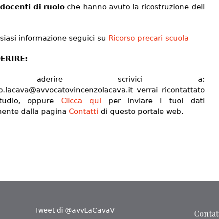
docenti di ruolo
che hanno avuto la ricostruzione dell
.
lsiasi informazione seguici su
Ricorso precari scuola
ERIRE:
r aderire scrivici a:
o.lacava@avvocatovincenzolacava.it verrai ricontattato
studio, oppure
Clicca qui
per inviare i tuoi dati
mente dalla pagina
Contatti
di questo portale web.
Tweet di @avvLaCavaV
Contatt