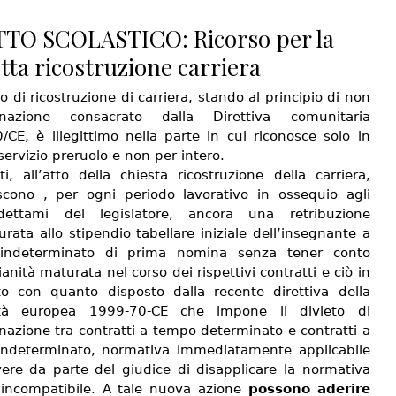
TTO SCOLASTICO: Ricorso per la
tta ricostruzione carriera
to di ricostruzione di carriera, stando al principio di non
minazione consacrato dalla Direttiva comunitaria
/CE, è illegittimo nella parte in cui riconosce solo in
 servizio preruolo e non per intero.
i, all’atto della chiesta ricostruzione della carriera,
scono , per ogni periodo lavorativo in ossequio agli
 dettami del legislatore, ancora una retribuzione
ata allo stipendio tabellare iniziale dell’insegnante a
indeterminato di prima nomina senza tener conto
ianità maturata nel corso dei rispettivi contratti e ciò in
to con quanto disposto dalla recente direttiva della
tà europea 1999-70-CE che impone il divieto di
nazione tra contratti a tempo determinato e contratti a
ndeterminato, normativa immediatamente applicabile
ere da parte del giudice di disapplicare la normativa
 incompatibile. A tale nuova azione
possono aderire