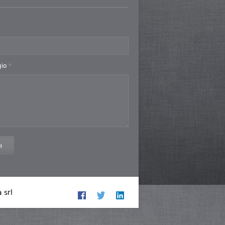
gio
*
a
 srl