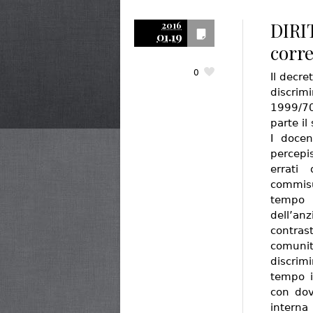
DIRI
2016
01.19
corre
0
Il decre
discri
1999/70
parte il
I docent
percepi
errati
commisur
tempo 
dell’anz
contras
comuni
discrimi
tempo i
con dov
interna