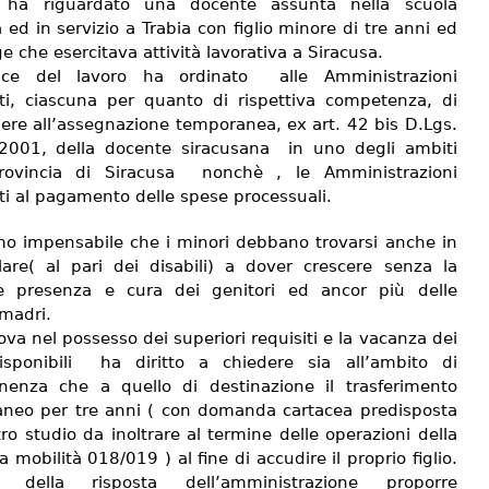
o ha riguardato una docente assunta nella scuola
 ed in servizio a Trabia con figlio minore di tre anni ed
ge che esercitava attività lavorativa a Siracusa.
dice del lavoro ha ordinato alle Amministrazioni
nti, ciascuna per quanto di rispettiva competenza, di
ere all’assegnazione temporanea, ex art. 42 bis D.Lgs.
2001, della docente siracusana in uno degli ambiti
provincia di Siracusa nonchè , le Amministrazioni
ti al pagamento delle spese processuali.
mo impensabile che i minori debbano trovarsi anche in
lare( al pari dei disabili) a dover crescere senza la
e presenza e cura dei genitori ed ancor più delle
 madri.
rova nel possesso dei superiori requisiti e la vacanza dei
isponibili ha diritto a chiedere sia all’ambito di
nenza che a quello di destinazione il trasferimento
neo per tre anni ( con domanda cartacea predisposta
ro studio da inoltrare al termine delle operazioni della
 mobilità 018/019 ) al fine di accudire il proprio figlio.
ito della risposta dell’amministrazione proporre