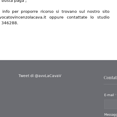
a busta paga ;
e info per proporre ricorso si trovano sul nostro sito
ocatovincenzolacava.it oppure contattate lo studio
0 346288.
Tweet di @avvLaCavaV
Contatt
E-mail
*
Messag