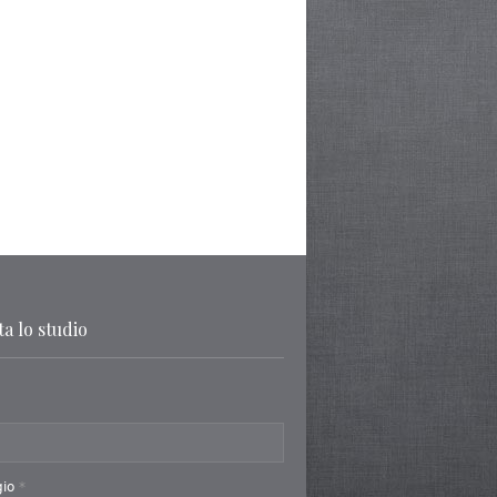
a lo studio
gio
*