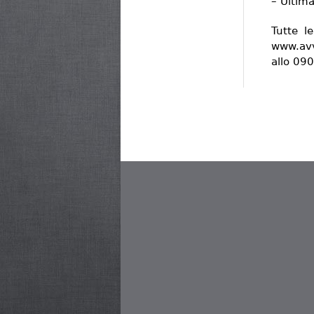
– Ultim
Tutte l
www.avv
allo 09