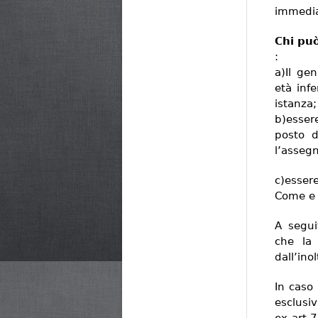
immedia
Chi può
:
a)Il ge
età inf
istanza;
b)esser
posto d
l’asseg
c)esser
Come e 
A segui
che la 
dall’ino
In caso
esclusi