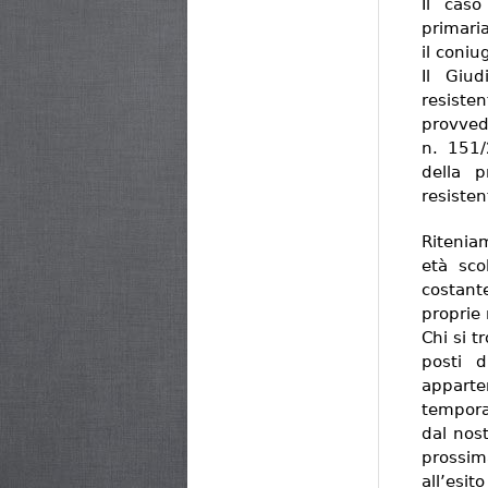
Il cas
primaria
il coniu
Il Giu
resiste
provved
n. 151/
della 
resisten
Ritenia
età sco
costant
proprie
Chi si t
posti d
apparte
tempora
dal nost
prossima
all’es