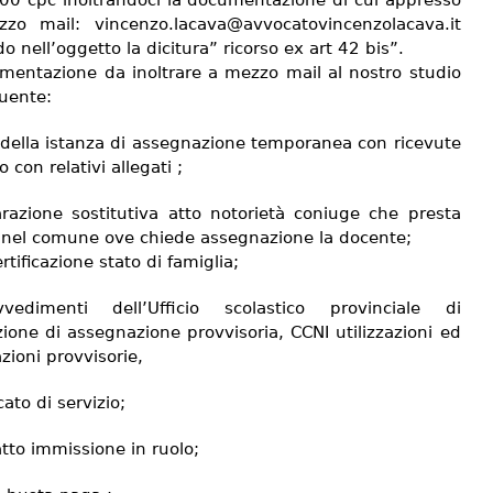
700 cpc inoltrandoci la documentazione di cui appresso
irizzo mail: vincenzo.lacava@avvocatovincenzolacava.it
o nell’oggetto la dicitura” ricorso ex art 42 bis”.
mentazione da inoltrare a mezzo mail al nostro studio
guente:
 della istanza di assegnazione temporanea con ricevute
o con relativi allegati ;
arazione sostitutiva atto notorietà coniuge che presta
o nel comune ove chiede assegnazione la docente;
rtificazione stato di famiglia;
vedimenti dell’Ufficio scolastico provinciale di
ione di assegnazione provvisoria, CCNI utilizzazioni ed
zioni provvisorie,
cato di servizio;
tto immissione in ruolo;