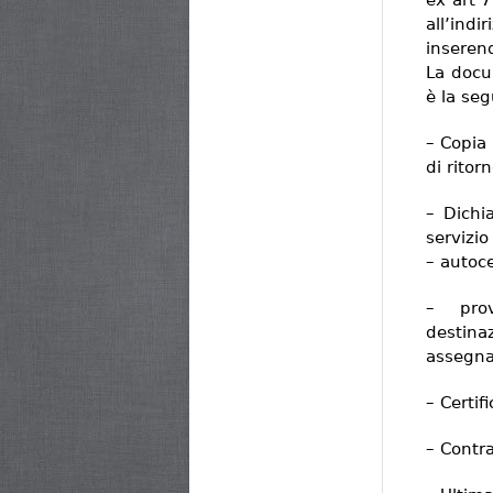
ex art 
all’ind
inserend
La docu
è la se
– Copia
di ritorn
– Dichi
servizi
– autoce
– prov
destinaz
assegna
– Certifi
– Contra