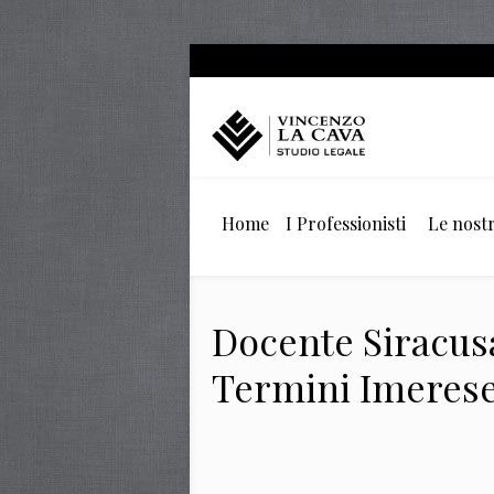
Home
I Professionisti
Le nostr
Docente Siracusa
Termini Imerese a