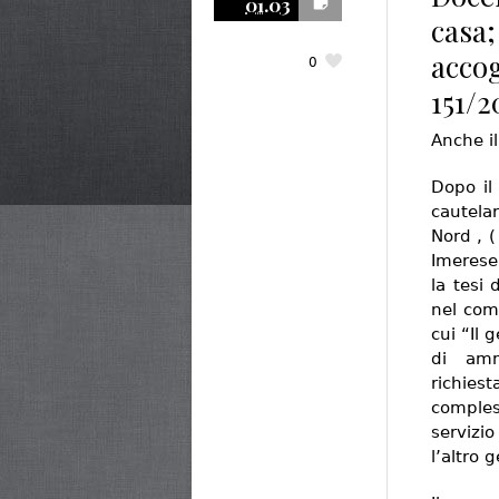
01.03
casa;
accog
0
151/2
Anche il
Dopo il
cautelar
Nord , (
Imerese
la tesi
nel com
cui “Il 
di amm
richie
comples
servizi
l’altro 