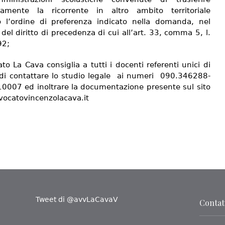
ivamente la ricorrente in altro ambito territoriale
 l’ordine di preferenza indicato nella domanda, nel
 del diritto di precedenza di cui all’art. 33, comma 5, l.
92;
to La Cava consiglia a tutti i docenti referenti unici di
i di contattare lo studio legale ai numeri 090.346288-
0007 ed inoltrare la documentazione presente sul sito
ocatovincenzolacava.it
Tweet di @avvLaCavaV
Contatt