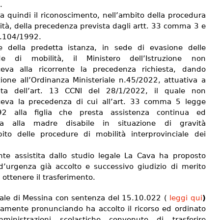
.
a quindi il riconoscimento, nell’ambito della procedura
ità, della precedenza prevista dagli artt. 33 comma 3 e
 l.104/1992.
e della predetta istanza, in sede di evasione delle
e di mobilità, il Ministero dell’Istruzione non
ceva alla ricorrente la precedenza richiesta, dando
zione all’Ordinanza Ministeriale n.45/2022, attuativa a
lta dell’art. 13 CCNI del 28/1/2022, il quale non
ceva la precedenza di cui all’art. 33 comma 5 legge
92 alla figlia che presta assistenza continua ed
iva alla madre disabile in situazione di gravità
bito delle procedure di mobilità interprovinciale dei
nte assistita dallo studio legale La Cava ha proposto
 d’urgenza già accolto e successivo giudizio di merito
 ottenere il trasferimento.
unale di Messina con sentenza del 15.10.022 (
leggi qui
)
ivamente pronunciando ha accolto il ricorso ed ordinato
ministrazioni scolastiche convenute di trasferire