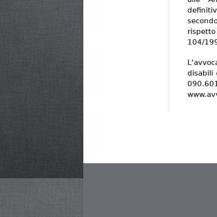
definit
secondo
rispetto
104/19
L’avvoca
disabil
090.601
www.avv