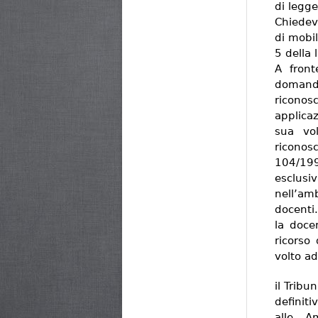
di legge
Chiedev
di mobil
5 della
A front
domand
riconos
applica
sua vo
riconos
104/19
esclus
nell’am
docenti.
la doce
ricorso
volto ad
il Trib
definit
alle Am