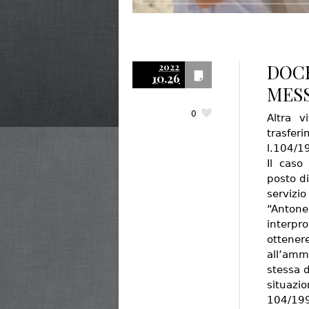
DOCE
2022
10.26
MESS
0
Altra v
trasferi
l.104/1
Il caso
posto di
servizi
“Anton
interpr
ottenere
all’ammi
stessa 
situazi
104/199