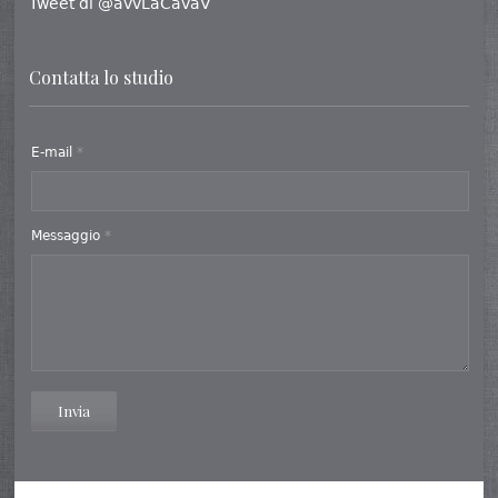
Tweet di @avvLaCavaV
Contatta lo studio
E-mail
*
Messaggio
*
Invia