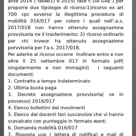
ante 2014 ( faseb1) e 2015( fase c DA GAE ) per
proporre due tipologie di ricorso:1)ricorso ex art
700 cpc avverso la illegittima procedura di
mobilità 016/017 per coloro i quali nell’.a.s.
2017/018 non hanno ottenuto assegnazione
provvisoria ne il trasferimento; 2) ricorso ordinario
per chi invece ha ottenuto assegnazione
porvvisoria per l’a.s. 2017/018.
Per aderire al ricorso occorre inoltrare entro e non
oltre il 25 settembre 017 in formato pdf(
singolarmente e non immagini) i seguenti
documenti:
1. Contratto a tempo indeterminato
2. Ultima busta paga
3. Decreto assegnazione provvisoria( se in
possesso) 2016/017
4. Elenco bollettini dei movimenti
5. Elenco dei docenti fasi successive che vi hanno
scavalcato con punteggio in formato word;
6. Domanda mobilità 016/017
7. Risposta usp ( lettera di notifica) e mail di