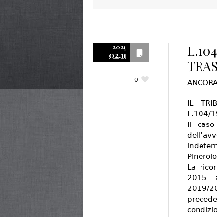
L.10
2021
02.11
TRAS
0
ANCORA
IL TR
L.104/1
Il caso
dell’av
indeter
Pinerolo
La rico
2015 a
2019/20
preced
condizi