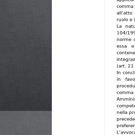
comma 
all’att
ruolo e 
La natu
104/199
norme c
essa e
contene
integra
(art. 21
In concl
in favo
procedu
comma 
Amminis
compete
nella pr
precede
prefere
L’avvo