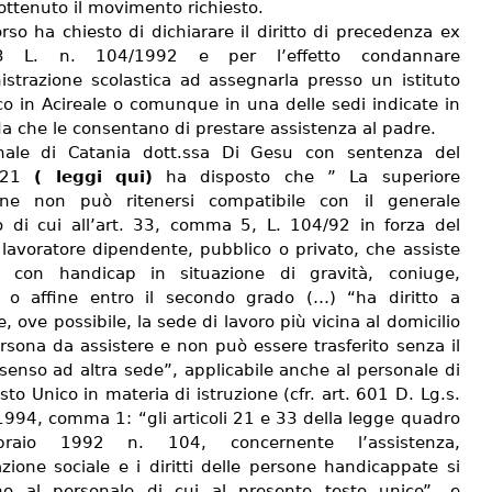
ottenuto il movimento richiesto.
rso ha chiesto di dichiarare il diritto di precedenza ex
3 L. n. 104/1992 e per l’effetto condannare
istrazione scolastica ad assegnarla presso un istituto
co in Acireale o comunque in una delle sedi indicate in
 che le consentano di prestare assistenza al padre.
unale di Catania dott.ssa Di Gesu con sentenza del
2021
( leggi qui)
ha disposto che ” La superiore
one non può ritenersi compatibile con il generale
o di cui all’art. 33, comma 5, L. 104/92 in forza del
 lavoratore dipendente, pubblico o privato, che assiste
a con handicap in situazione di gravità, coniuge,
 o affine entro il secondo grado (…) “ha diritto a
e, ove possibile, la sede di lavoro più vicina al domicilio
rsona da assistere e non può essere trasferito senza il
senso ad altra sede”, applicabile anche al personale di
esto Unico in materia di istruzione (cfr. art. 601 D. Lg.s.
1994, comma 1: “gli articoli 21 e 33 della legge quadro
raio 1992 n. 104, concernente l’assistenza,
azione sociale e i diritti delle persone handicappate si
no al personale di cui al presente testo unico”, e