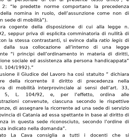
2: “le predette norme comportano la precedenza
o della nomina in ruolo, dell’assunzione come non di
in sede di mobilità”).
ra cogente della disposizione di cui alla legge n.
2, seppur priva di esplicita comminatoria di nullità di
on la stessa contrastanti, si evince dalla
ratio legis
di
 dalla sua collocazione all’interno di una legge
nte “i principi dell’ordinamento in materia di diritti,
zione sociale ed assistenza alla persona handicappata”
 l. 104/1992).”
usione il Giudice del Lavoro ha così statuito ” dichiara
re della ricorrente il diritto di precedenza nella
ra di mobilità interprovinciale ai sensi dell’art. 33,
5, L. 104/92, e, per l’effetto, ordina alle
trazioni convenute, ciascuna secondo le rispettive
nze, di assegnare la ricorrente ad una sede di servizio
ovincia di Catania ad essa spettante in base al diritto di
nza in questa sede riconosciuto, secondo l’ordine di
nza indicato nella domanda”.
cato La Cava consiglia a tutti i docenti che si