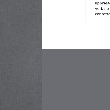
appreste
verbale
contatt