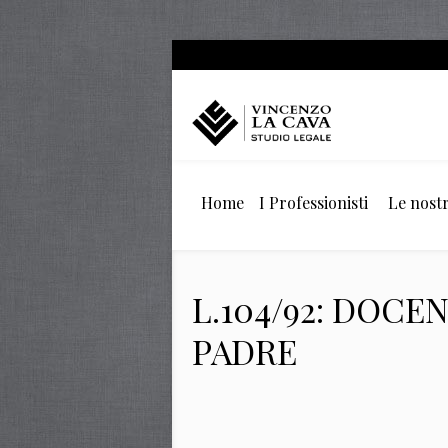
Home
I Professionisti
Le nostr
L.104/92: DOCE
PADRE