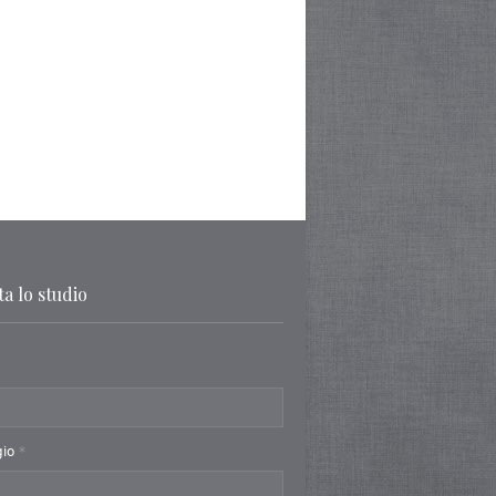
a lo studio
gio
*