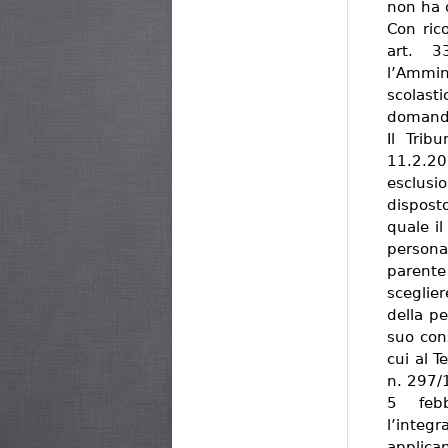
non ha 
Con rico
art. 3
l’Ammin
scolasti
domanda
Il Trib
11.2.
esclusi
dispost
quale il
person
parente
sceglier
della pe
suo con
cui al T
n. 297/
5 febb
l’integr
applica