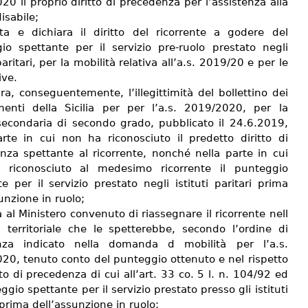
0 il proprio diritto di precedenza per l’assistenza alla
isabile;
ta e dichiara il diritto del ricorrente a godere del
io spettante per il servizio pre-ruolo prestato negli
 paritari, per la mobilità relativa all’a.s. 2019/20 e per le
ive.
ra, conseguentemente, l’illegittimità del bollettino dei
imenti della Sicilia per per l’a.s. 2019/2020, per la
secondaria di secondo grado, pubblicato il 24.6.2019,
arte in cui non ha riconosciuto il predetto diritto di
nza spettante al ricorrente, nonché nella parte in cui
 riconosciuto al medesimo ricorrente il punteggio
e per il servizio prestato negli istituti paritari prima
unzione in ruolo;
 al Ministero convenuto di riassegnare il ricorrente nell
territoriale che le spetterebbe, secondo l’ordine di
enza indicato nella domanda d mobilità per l’a.s.
20, tenuto conto del punteggio ottenuto e nel rispetto
tto di precedenza di cui all’art. 33 co. 5 l. n. 104/92 ed
ggio spettante per il servizio prestato presso gli istituti
 prima dell’assunzione in ruolo;