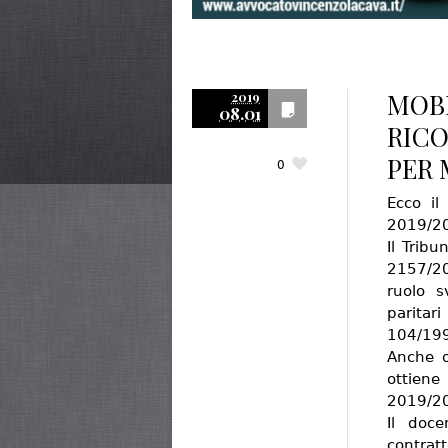
MOBI
2019
08.01
RICO
PER 
0
Ecco il
2019/2
Il Trib
2157/2
ruolo s
paritar
104/199
Anche q
ottiene 
2019/2
Il doce
contra