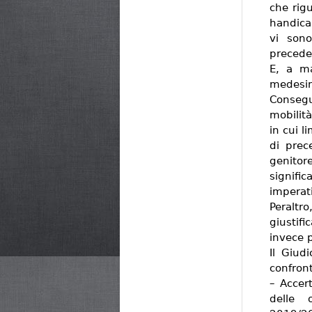
che rigu
handicap
vi sono
precede
E, a ma
medesim
Consegu
mobilit
in cui l
di prec
genitor
signific
imperat
Peraltro
giustifi
invece p
Il Giud
confront
– Accert
delle o