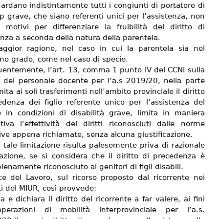
ardano indistintamente tutti i congiunti di portatore di
 grave, che siano referenti unici per l’assistenza, non
 motivi per differenziare la fruibilità del diritto di
nza a seconda della natura della parentela.
ggior ragione, nel caso in cui la parentela sia nel
o grado, come nel caso di specie.
entemente, l’art. 13, comma 1 punto IV del CCNI sulla
à del personale docente per l’a.s 2019/20, nella parte
imita ai soli trasferimenti nell’ambito provinciale il diritto
edenza dei figlio referente unico per l’assistenza del
e in condizioni di disabilità grave, limita in maniera
ativa l’effettività dei diritti riconosciuti dalle norme
ive appena richiamate, senza alcuna giustificazione.
, tale limitazione risulta palesemente priva di razionale
cazione, se si considera che il diritto di precedenza è
ienamente riconosciuto ai genitori di figli disabili.
ice del Lavoro, sul ricorso proposto dal ricorrente nei
i del MIUR, così provvede:
a e dichiara il diritto del ricorrente a far valere, ai fini
perazioni di mobilità interprovinciale per l’a.s.