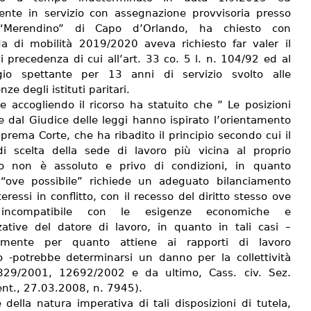
ente in servizio con assegnazione provvisoria presso
S. “Merendino” di Capo d’Orlando, ha chiesto con
 di mobilità 2019/2020 aveva richiesto far valer il
di precedenza di cui all’art. 33 co. 5 l. n. 104/92 ed al
gio spettante per 13 anni di servizio svolto alle
ze degli istituti paritari.
ce accogliendo il ricorso ha statuito che ” Le posizioni
e dal Giudice delle leggi hanno ispirato l’orientamento
prema Corte, che ha ribadito il principio secondo cui il
 di scelta della sede di lavoro più vicina al proprio
io non è assoluto e privo di condizioni, in quanto
o “ove possibile” richiede un adeguato bilanciamento
teressi in conflitto, con il recesso del diritto stesso ove
i incompatibile con le esigenze economiche e
zative del datore di lavoro, in quanto in tali casi –
amente per quanto attiene ai rapporti di lavoro
o -potrebbe determinarsi un danno per la collettività
829/2001, 12692/2002 e da ultimo, Cass. civ. Sez.
ent., 27.03.2008, n. 7945).
 della natura imperativa di tali disposizioni di tutela,