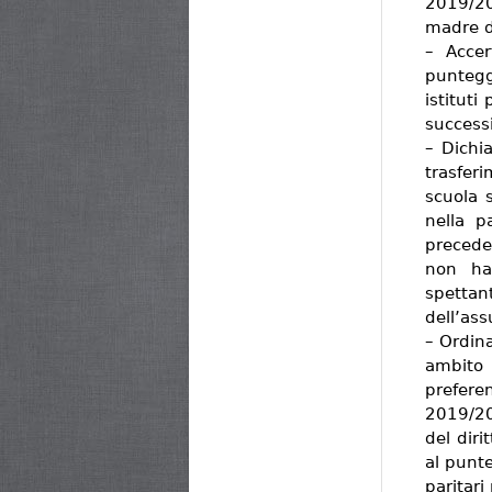
2019/202
madre d
– Accer
puntegg
istituti
success
– Dichia
trasfer
scuola 
nella p
precede
non ha
spettant
dell’ass
– Ordina
ambito 
prefer
2019/20
del diri
al punte
paritari