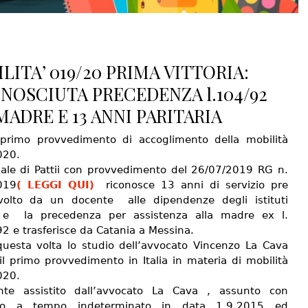
LITA’ 019/20 PRIMA VITTORIA:
NOSCIUTA PRECEDENZA l.104/92
MADRE E 13 ANNI PARITARIA
 primo provvedimento di accoglimento della mobilità
020.
unale di Pattii con provvedimento del 26/07/2019 RG n.
019
( LEGGI QUI)
riconosce 13 anni di servizio pre
volto da un docente alle dipendenze degli istituti
i e la precedenza per assistenza alla madre ex l.
2 e trasferisce da Catania a Messina.
uesta volta lo studio dell’avvocato Vincenzo La Cava
il primo provvedimento in Italia in materia di mobilità
020.
nte assistito dall’avvocato La Cava , assunto con
tto a tempo indeterminato in data 1.9.2015 ed