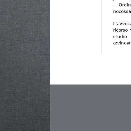
– Ordin
necessa
L’avvoc
ricorso
studio
a:vince