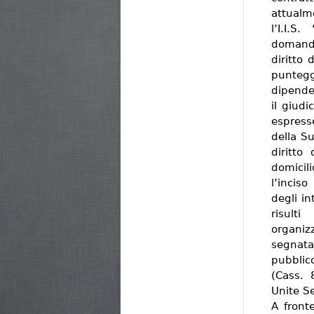
attualm
l’I.I.
domanda
diritto 
punteg
dipenden
il giudi
espress
della Su
diritto
domicil
l’incis
degli in
risult
organiz
segnat
pubblic
(Cass. 
Unite S
A fronte