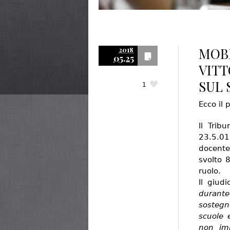
MOBI
2018
05.25
VITT
SUL 
1
Ecco il
ll Trib
23.5.0
docente
svolto 
ruolo.
Il giud
durante
sostegn
scuole 
non im