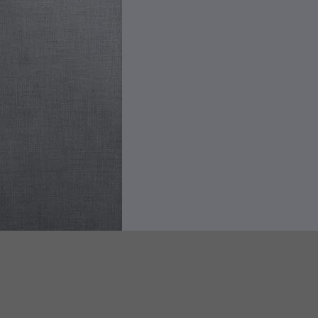
© 2020 Studio Legale La Cava - Via Tommaso