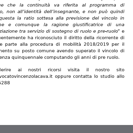
ue che la continuità va riferita al programma di
o, non all’identità dell’insegnante, e non può quindi
questa la ratio sottesa alla previsione del vincolo in
one e comunque la ragione giustificatrice di una
ziazione tra servizio di sostegno di ruolo e pre-ruol
o” e
ntemente ha riconosciuto il diritto della ricorrente di
e parte alla procedura di mobilità 2018/2019 per il
imento su posto comune avendo superato il vincolo di
nza quinquennale computando gli anni di pre ruolo.
erire ai nostri ricorsi visita il nostro sito
ocatovincenzolacava.it oppure contatta lo studio allo
6288