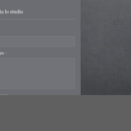
a lo studio
gio
*
a
 srl