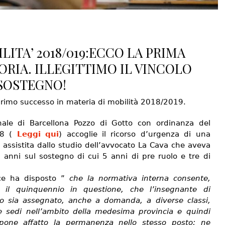
LITA’ 2018/019:ECCO LA PRIMA
ORIA. ILLEGITTIMO IL VINCOLO
SOSTEGNO!
 primo successo in materia di mobilità 2018/2019.
unale di Barcellona Pozzo di Gotto con ordinanza del
18 (
Leggi qui
) accoglie il ricorso d’urgenza di una
 assistita dallo studio dell’avvocato La Cava che aveva
8 anni sul sostegno di cui 5 anni di pre ruolo e tre di
ice ha disposto ”
che la normativa interna consente,
 il quinquennio in questione, che l’insegnante di
o sia assegnato, anche a domanda, a diverse classi,
e sedi nell’ambito della medesima provincia e quindi
pone affatto la permanenza nello stesso posto; ne