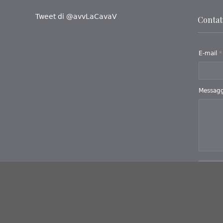
Tweet di @avvLaCavaV
Contatt
E-mail
*
Messag
Invi
Iteranea
- Powered by
 Cannizzaro, 134 - Messina (ME) - P.IVA 02754740831