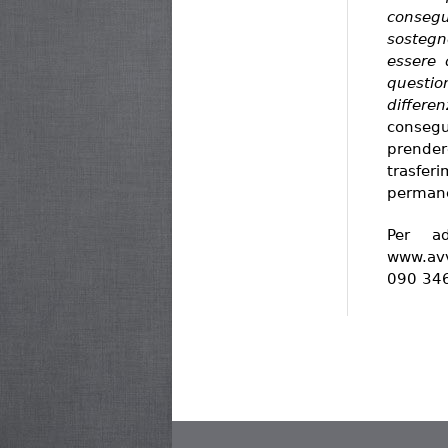
conseg
sostegn
essere 
questi
differen
consegue
prender
trasfer
permane
Per ad
www.avv
090 34