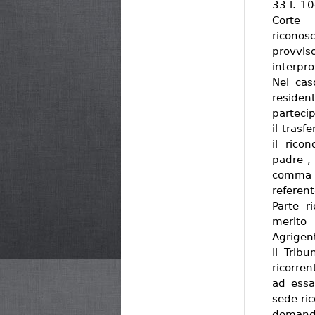
33 l. 1
Corte 
riconos
provvi
interpro
Nel cas
residen
parteci
il trasf
il rico
padre , 
comma 3
referent
Parte r
merito 
Agrigen
Il Trib
ricorren
ad essa
sede ric
domand