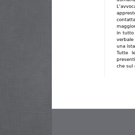
L’avvo
apprest
contatt
maggior
in tutto 
verbale
una ista
Tutte 
present
che sul