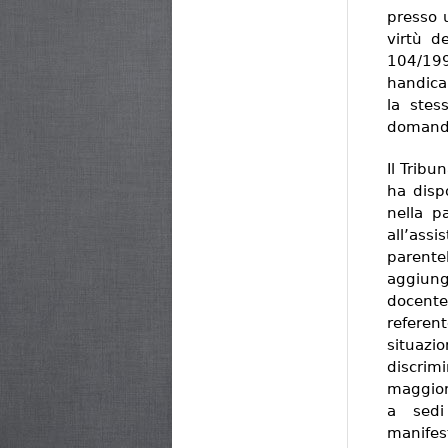
presso 
virtù d
104/199
handica
la stes
domanda
Il Trib
ha disp
nella p
all’ass
parentel
aggiung
docente,
referen
situazi
discrim
maggior 
a sedi
manifes