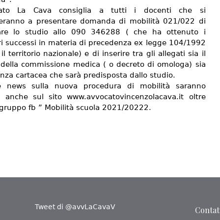
cato La Cava consiglia a tutti i docenti che si
eranno a presentare domanda di mobilità 021/022 di
are lo studio allo 090 346288 ( che ha ottenuto i
i successi in materia di precedenza ex legge 104/1992
il territorio nazionale) e di inserire tra gli allegati sia il
 della commissione medica ( o decreto di omologa) sia
nza cartacea che sarà predisposta dallo studio.
le news sulla nuova procedura di mobilità saranno
i anche sul sito www.avvocatovincenzolacava.it oltre
 gruppo fb ” Mobilità scuola 2021/20222.
Tweet di @avvLaCavaV
Contatt