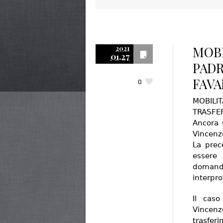
MOBI
2021
01.27
PADR
FAVA
0
MOBIL
TRASFER
Ancora 
Vincenz
La prec
essere 
domanda
interpro
Il caso
Vincenzo
trasfer