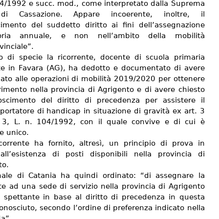
04/1992 e succ. mod., come interpretato dalla Suprema
di Cassazione. Appare incoerente, inoltre, il
cimento del suddetto diritto ai fini dell’assegnazione
soria annuale, e non nell’ambito della mobilità
vinciale”.
o di specie la ricorrente, docente di scuola primaria
te in Favara (AG), ha dedotto e documentato di avere
pato alle operazioni di mobilità 2019/2020 per ottenere
erimento nella provincia di Agrigento e di avere chiesto
noscimento del diritto di precedenza per assistere il
portatore di handicap in situazione di gravità ex art. 3
, L. n. 104/1992, con il quale convive e di cui è
e unico.
icorrente ha fornito, altresì, un principio di prova in
all’esistenza di posti disponibili nella provincia di
to.
unale di Catania ha quindi ordinato: “di assegnare la
te ad una sede di servizio nella provincia di Agrigento
 spettante in base al diritto di precedenza in questa
onosciuto, secondo l’ordine di preferenza indicato nella
a”.