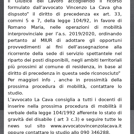
Il Giudice del Lavoro accogliendo il ricorso
formulato dall’avvocato Vincenzo La Cava gha
dispsoto” il diritto di precedenza ex art. 33,
commi 5 e 7, della legge 104/92, in favore di
Romano Maria, nelle operazioni di mobilità
interprovinciale per l’a.s. 2019/2020, ordinando
pertanto al MIUR di adottare gli opportuni
provvedimenti ai fini dell’assegnazione alla
ricorrente della sede di servizio spettantele nel
riparto dei posti disponibili, negli ambiti territoriali
più prossimi al comune di residenza, in base al
diritto di precedenza in questa sede riconosciuto”
Per maggiori info , anche in prossimità della
prossima procedura di mobilità, contattare lo
studio.
L’avvocato La Cava consiglia a tutti i docenti di
inserire nella prossima procedura di mobilità il
verbale della legge 104/1992 afferente lo stato di
gravità del disabile ( art 3 c.3) e seguire tutte le
news sul sito www.avvocatovincenzolacava.it
oppure contattare lo studio allo 090 346288.