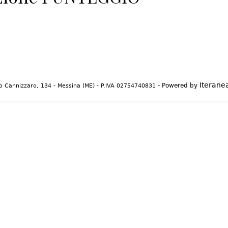
Iteranea
- Powered by
 Cannizzaro, 134 - Messina (ME) - P.IVA 02754740831