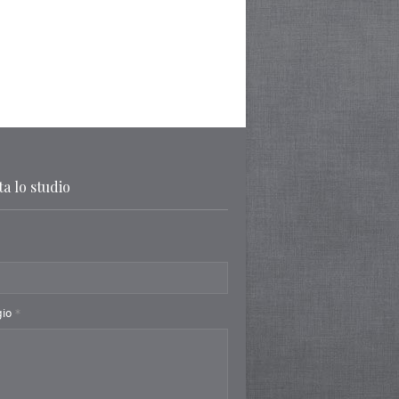
a lo studio
gio
*