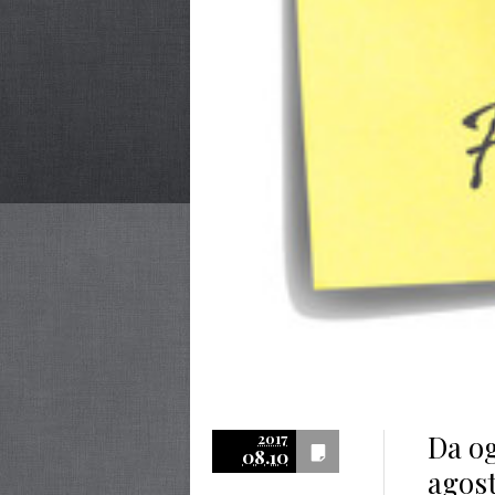
Da og
2017
08.10
agost