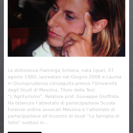
La dottoressa Flaminga Schiera, nata Lipari, 07
agosto 1980, laureatasi nel Giugno 2008 e Laurea
in Giurisprudenza conseguita presso l’Università
degli Studi di Messina. Titolo della Tesi:
“L’Agriturismo”. Relatore prof. Giuseppe Giuffrida.
Ha ottenuto l’attestato di partecipazione Scuola
Forense ordine avvocati Messina e l’attestato di
partecipazione all’incontro di studi “La famiglia di
fatto” svoltosi in…