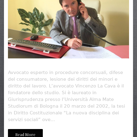
Avvocato esperto in procedure concorsuali, difese
del consumatore, lesione dei diritti dei minori e
diritto del lavoro. L’avvocato Vincenzo La Cava è il
fondatore dello studio. Si è laureato in
Giurisprudenza presso l’Università Alma Mate
Studiorum di Bologna il 20 marzo del 2002, la tesi
in Diritto Costituzionale “La nuova disciplina dei
servizi sociali” ove…
Read More