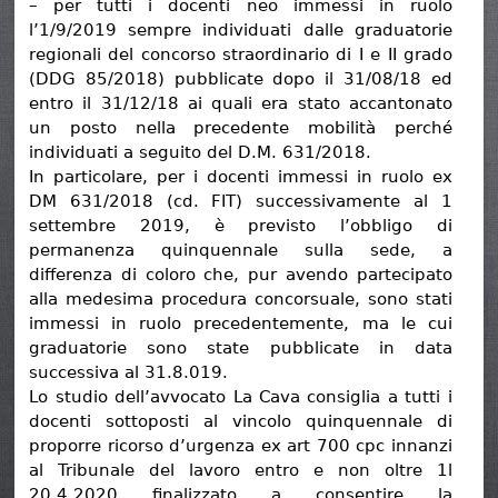
– per tutti i docenti neo immessi in ruolo
l’1/9/2019 sempre individuati dalle graduatorie
regionali del concorso straordinario di I e II grado
(DDG 85/2018) pubblicate dopo il 31/08/18 ed
entro il 31/12/18 ai quali era stato accantonato
un posto nella precedente mobilità perché
individuati a seguito del D.M. 631/2018.
In particolare, per i docenti immessi in ruolo ex
DM 631/2018 (cd. FIT) successivamente al 1
settembre 2019, è previsto l’obbligo di
permanenza quinquennale sulla sede, a
differenza di coloro che, pur avendo partecipato
alla medesima procedura concorsuale, sono stati
immessi in ruolo precedentemente, ma le cui
graduatorie sono state pubblicate in data
successiva al 31.8.019.
Lo studio dell’avvocato La Cava consiglia a tutti i
docenti sottoposti al vincolo quinquennale di
proporre ricorso d’urgenza ex art 700 cpc innanzi
al Tribunale del lavoro entro e non oltre 1l
20.4.2020 finalizzato a consentire la