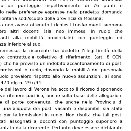
do un punteggio rispettivamente di 76 punti e
do nelle preferenze espresse nella predetta domanda
rioritaria sedi/scuole della provincia di Messina;
sa non aveva ottenuto i richiesti trasferimenti sebbene
sero altri docenti (sia neo immessi in ruolo che
panti alla mobilità provinciale) con punteggio ed
za inferiore al suo.
remesso, la ricorrente ha dedotto l’illegittimità della
va contrattuale collettiva di riferimento, (art. 8 CCNI
à) che ha previsto un indebito accantonamento di posti
immissioni in ruolo, dovendo la mobilità del personale
uolo prevalere rispetto alle nuove assunzioni, ai sensi
. 470 dlg n. 297/94.
ce del lavoro di Verona ha accolto il ricorso disponendo
e ritenere pacifico, anche sulla base delle allegazioni
ve di parte convenuta, che anche nella Provincia di
 una aliquota dei posti vacanti e disponibili sia stata
a per le immissioni in ruolo. Non risulta che tali posti
tati assegnati a docenti con punteggio superiore a
antato dalla ricorrente. Pertanto deve essere dichiarato