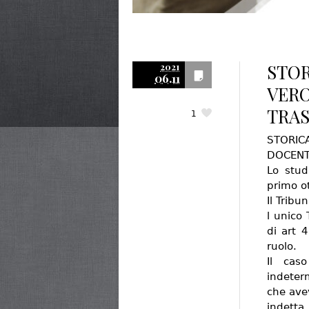
STOR
2021
06.11
VERO
TRAS
1
STORIC
DOCENTI
Lo stud
primo ot
Il Trib
l unico 
di art 
ruolo.
Il cas
indeter
che ave
indett