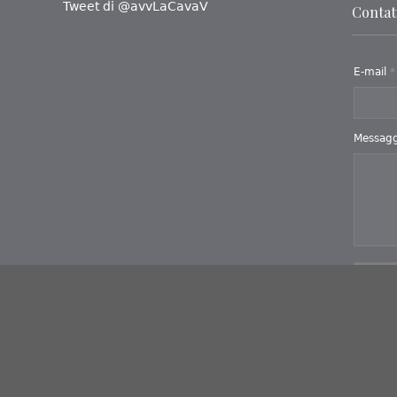
Tweet di @avvLaCavaV
Contatt
E-mail
*
Messag
Invi
Iteranea
- Powered by
 Cannizzaro, 134 - Messina (ME) - P.IVA 02754740831