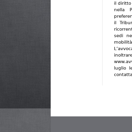
il dirit
nella 
prefere
il Trib
ricorre
sedi ne
mobilità
L’avvoca
inoltr
www.av
luglio 
contatt