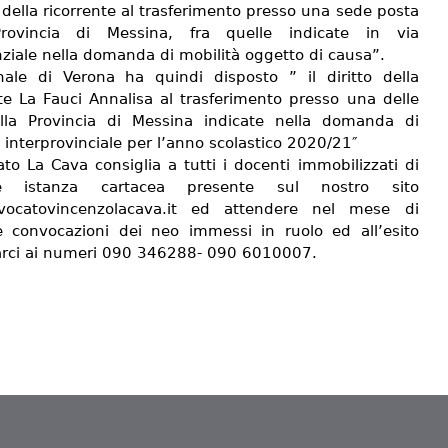
to della ricorrente al trasferimento presso una sede posta
Provincia di Messina, fra quelle indicate in via
nziale nella domanda di mobilità oggetto di causa”.
unale di Verona ha quindi disposto ” il diritto della
nte La Fauci Annalisa al trasferimento presso una delle
lla Provincia di Messina indicate nella domanda di
 interprovinciale per l’anno scolastico 2020/21″
to La Cava consiglia a tutti i docenti immobilizzati di
are istanza cartacea presente sul nostro sito
vocatovincenzolacava.it ed attendere nel mese di
le convocazioni dei neo immessi in ruolo ed all’esito
arci ai numeri 090 346288- 090 6010007.