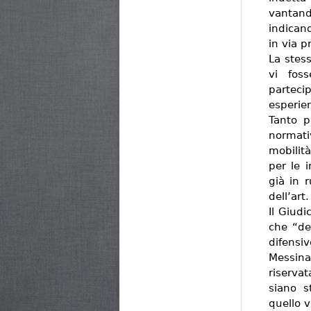
vantan
indican
in via p
La stes
vi fos
parteci
esperien
Tanto p
normati
mobilit
per le 
già in r
dell’art
Il Giudi
che “dev
difensi
Messina
riservat
siano s
quello v