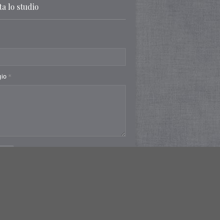
a lo studio
gio
*
a
 srl