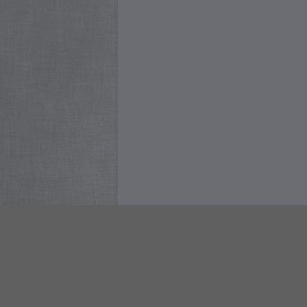
© 2020 Studio Legale La Cava - Via Tommaso