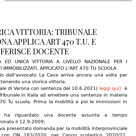
ICA VITTORIA: TRIBUNALE
NA APPLICA ART 470 T.U. E
FERISCE DOCENTE
A ED UNICA VITTORIA A LIVELLO NAZIONALE PER I
 IMMOBILIZZATI. APPLICATO L’ART 470 TU SCUOLA
io dell’avvocato La Cava arriva ancora una volta per
tenendo una storica vittoria.
unale di Verona con sentenza del 10.6.2021(
leggi qui)
è
Tribunale in Italia ad emettere una sentenza in materia
470 Tu scuola. Prima la mobilità e poi le immissioni in
o ha riguardato una docente assunta a tempo
minato il 12.9.2009;
va presentato domanda per la mobilità interprovinciale
a con ON 183/2020, per l’anno scolastico 2020/21,