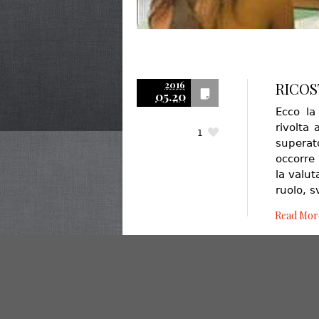
2016
RICOS
05.20
Ecco la
rivolta
1
superat
occorre 
la valut
ruolo, 
Read Mor
© 2020 Studio Legale La Cava - Via Tommaso