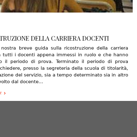
TRUZIONE DELLA CARRIERA DOCENTI
 nostra breve guida sulla ricostruzione della carriera
 a tutti i docenti appena immessi in ruolo e che hanno
o il periodo di prova. Terminato il periodo di prova
chiedere, presso la segreteria della scuola di titolarità,
azione del servizio, sia a tempo determinato sia in altro
svolto dal docente…
e
Iteranea
- Powered by
 Cannizzaro, 134 - Messina (ME) - P.IVA 02754740831