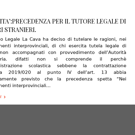
ITA’:PRECEDENZA PER IL TUTORE LEGALE DI
I STRANIERI.
io Legale La Cava ha deciso di tutelare le ragioni, nei
menti interprovinciali, di chi esercita tutela legale di
 non accompagnati con provvedimento dell’Autorità
ziaria. difatti non si comprende il perchè
nistrazione scolastica sebbene la contrattazione
tiva 2019/020 al punto IV dell’art. 13 abbia
samente previsto che la precedenza spetta “Nei
menti interprovinciali…
e