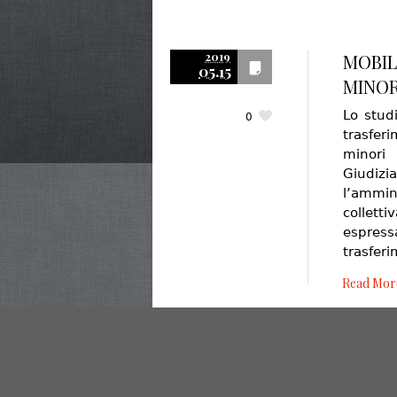
2019
MOBIL
05.15
MINOR
Lo stud
0
trasferi
minori
Giudi
l’ammi
collet
espres
trasferi
Read Mor