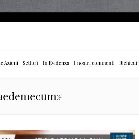
e Azioni
Settori
In Evidenza
I nostri commenti
Richiedi
«vaedemecum»