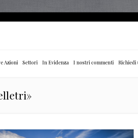
e Azioni
Settori
In Evidenza
I nostri commenti
Richiedi
lletri»