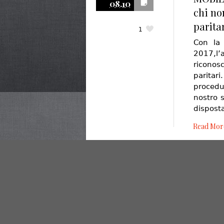
08.10
chi non
parita
1
Con la 
2017,l
riconosce
paritar
procedu
nostro 
dispos
Read Mor
© 2020 Studio Legale La Cava - Via Tommaso