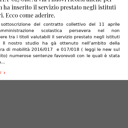
 ha inserito il servizio prestato negli istituti
ri. Ecco come aderire.
sottoscrizione del contratto collettivo del 11 aprile
’amministrazione scolastica persevera nel non
re tra i titoli valutabili il servizio prestato negli istituti
i. Il nostro studio ha gà ottenuto nell’ambito della
ra di mobilità 2016/017 e 017/018 ( leggi le new sul
sito) numerose sentenze favorevoli con le quali è stata
ta…
e
Iteranea
- Powered by
 Cannizzaro, 134 - Messina (ME) - P.IVA 02754740831