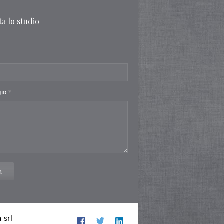
a lo studio
gio
*
a
 srl