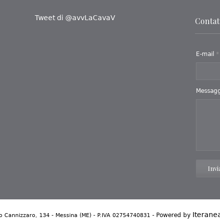
Tweet di @avvLaCavaV
Contatt
E-mail
*
Messag
Invi
Iteranea
- Powered by
 Cannizzaro, 134 - Messina (ME) - P.IVA 02754740831