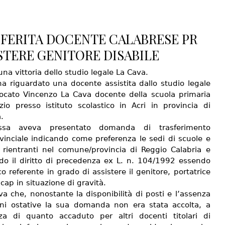
FERITA DOCENTE CALABRESE PR
STERE GENITORE DISABILE
na vittoria dello studio legale La Cava.
ha riguardato una docente assistita dallo studio legale
vocato Vincenzo La Cava docente della scuola primaria
izio presso istituto scolastico in Acri in provincia di
.
ssa aveva presentato domanda di trasferimento
ovinciale indicando come preferenza le sedi di scuole e
ti rientranti nel comune/provincia di Reggio Calabria e
do il diritto di precedenza ex L. n. 104/1992 essendo
co referente in grado di assistere il genitore, portatrice
cap in situazione di gravità.
a che, nonostante la disponibilità di posti e l’assenza
oni ostative la sua domanda non era stata accolta, a
nza di quanto accaduto per altri docenti titolari di