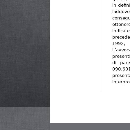
in defin
laddove
consegu
ottenere
indicat
precede
1992;
L’avvoc
present
di par
090.60
present
interpro