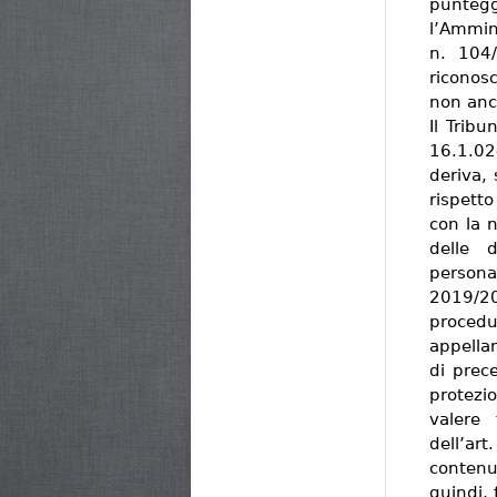
punteg
l’Ammin
n. 104/
riconos
non anch
Il Tribu
16.1.0
deriva,
rispetto
con la 
delle d
persona
2019/2
proced
appellan
di prece
protezio
valere 
dell’ar
contenut
quindi, 