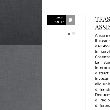
TRAS
2024
01.17
ASSI
0
Ancora u
Il caso 
dell’Av
in serv
Cosenza
La ste
interpr
distret
invocan
ella uni
di handi
Deducev
di ragi
differe