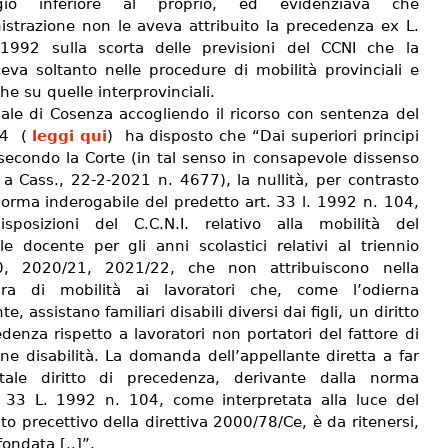
gio inferiore al proprio, ed evidenziava che
istrazione non le aveva attribuito la precedenza ex L.
1992 sulla scorta delle previsioni del CCNI che la
ceva soltanto nelle procedure di mobilità provinciali e
e su quelle interprovinciali.
nale di Cosenza accogliendo il ricorso con sentenza del
24 (
leggi qui
) ha disposto che “Dai superiori principi
 secondo la Corte (in tal senso in consapevole dissenso
 a Cass., 22-2-2021 n. 4677), la nullità, per contrasto
norma inderogabile del predetto art. 33 l. 1992 n. 104,
isposizioni del C.C.N.I. relativo alla mobilità del
le docente per gli anni scolastici relativi al triennio
0, 2020/21, 2021/22, che non attribuiscono nella
ura di mobilità ai lavoratori che, come l’odierna
te, assistano familiari disabili diversi dai figli, un diritto
denza rispetto a lavoratori non portatori del fattore di
ne disabilità. La domanda dell’appellante diretta a far
tale diritto di precedenza, derivante dalla norma
t. 33 L. 1992 n. 104, come interpretata alla luce del
o precettivo della direttiva 2000/78/Ce, è da ritenersi,
fondata [..]”.