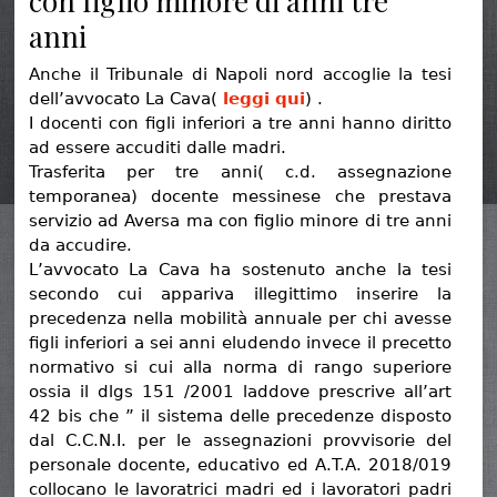
con figlio minore di anni tre
anni
Anche il Tribunale di Napoli nord accoglie la tesi
dell’avvocato La Cava(
leggi qui
) .
I docenti con figli inferiori a tre anni hanno diritto
ad essere accuditi dalle madri.
Trasferita per tre anni( c.d. assegnazione
temporanea) docente messinese che prestava
servizio ad Aversa ma con figlio minore di tre anni
da accudire.
L’avvocato La Cava ha sostenuto anche la tesi
secondo cui appariva illegittimo inserire la
precedenza nella mobilità annuale per chi avesse
figli inferiori a sei anni eludendo invece il precetto
normativo si cui alla norma di rango superiore
ossia il dlgs 151 /2001 laddove prescrive all’art
42 bis che ” il sistema delle precedenze disposto
dal C.C.N.I. per le assegnazioni provvisorie del
personale docente, educativo ed A.T.A. 2018/019
collocano le lavoratrici madri ed i lavoratori padri