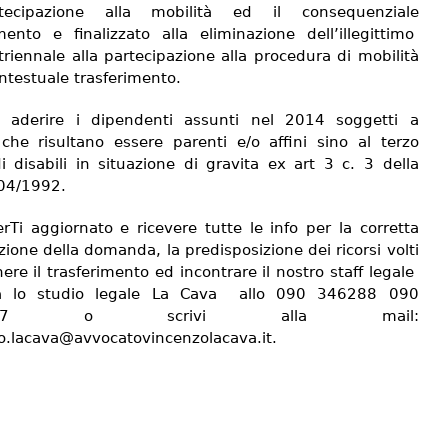
tecipazione alla mobilità ed il consequenziale
imento e finalizzato alla eliminazione dell’illegittimo
triennale alla partecipazione alla procedura di mobilità
ntestuale trasferimento.
 aderire i dipendenti assunti nel 2014 soggetti a
 che risultano essere parenti e/o affini sino al terzo
i disabili in situazione di gravita ex art 3 c. 3 della
04/1992.
rTi aggiornato e ricevere tutte le info per la corretta
ione della domanda, la predisposizione dei ricorsi volti
ere il trasferimento ed incontrare il nostro staff legale
ta lo studio legale La Cava allo 090 346288 090
0007 o scrivi alla mail:
o.lacava@avvocatovincenzolacava.it.