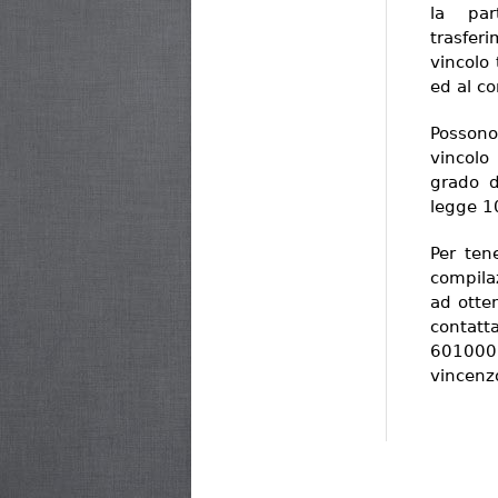
la par
trasfer
vincolo 
ed al co
Possono
vincolo
grado d
legge 1
Per tene
compilaz
ad otten
contat
601
vincenz