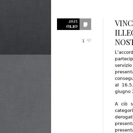
VINC
2025
01.10
ILLE
NOST
1
L’accor
parteci
serviz
presen
consegu
al 16.5
giugno 
A ciò 
categor
deroga
presen
presenta