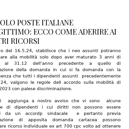
OLO POSTE ITALIANE
GITTIMO: ECCO COME ADERIRE AI
RI RICORSI
do del 16.5.24, stabilisce che i neo assunti potranno
pare alla mobilità solo dopo aver maturato 3 anni di
io al 31.12 dell’anno precedente a quello di
tazione della domanda in cui si fa domanda con la
enza che tutti i dipendenti assunti precedentemente
.24, valgono le regole dell accordo sulla mobilità di
2023 con palese discriminazione.
si aggiunga a nostro avviso che vi sono alcune
ie di dipendenti i cui diritti non possono essere
ti da un accordp sindacale e pertanto previa
tazione di apposita domanda cartacea possono
re ricorso individuale ex art 700 cpc volto ad ottenere