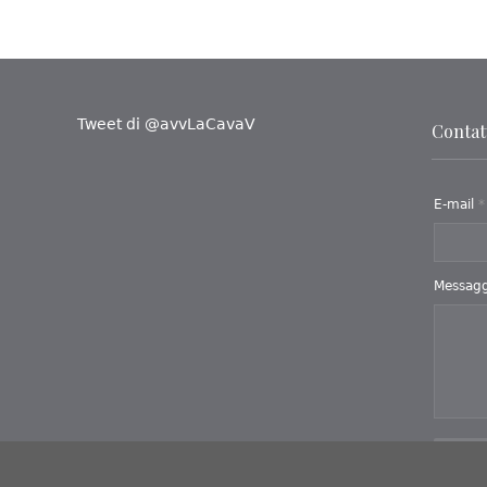
Tweet di @avvLaCavaV
Contatt
E-mail
*
Messag
Invi