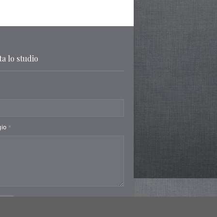
a lo studio
gio
*
a