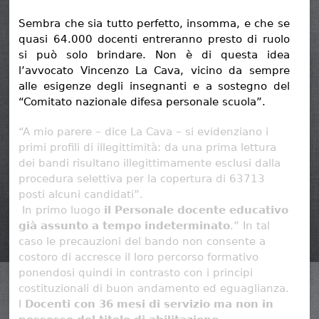
Sembra che sia tutto perfetto, insomma, e che se
quasi 64.000 docenti entreranno presto di ruolo
si può solo brindare. Non è di questa idea
l’avvocato Vincenzo La Cava, vicino da sempre
alle esigenze degli insegnanti e a sostegno del
“Comitato nazionale difesa personale scuola”.
“A mio parere – dice La Cava – si evidenziano i
primi profili di illegittimità: da una prima lettura
dei bandi risultano illegittimamente esclusi dalla
procedura selettiva per la copertura di 63713
posti alcuni candidati”.
In primo luogo
il Personale docente educativo
già assunto a tempo indeterminato
.” In tal
caso le precauzioni del bando non consente a
costoro di accresce il loro percorso formativo
ponendosi quindi in contrasto con i principi
costituzionali di buon andamento ed eguaglianza.
I
Docenti con 36 mesi di servizio ma non in