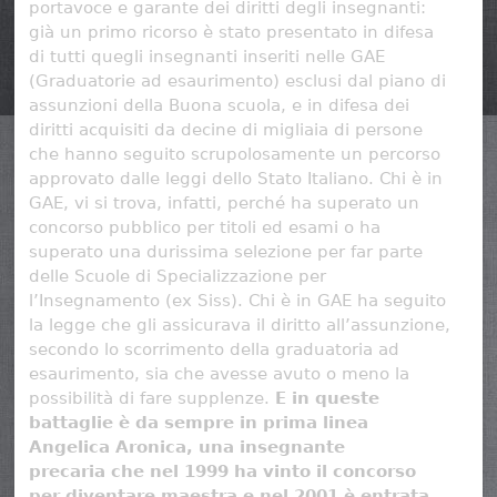
portavoce e garante dei diritti degli insegnanti:
già un primo ricorso è stato presentato in difesa
di tutti quegli insegnanti inseriti nelle GAE
(Graduatorie ad esaurimento) esclusi dal piano di
assunzioni della Buona scuola, e in difesa dei
diritti acquisiti da decine di migliaia di persone
che hanno seguito scrupolosamente un percorso
approvato dalle leggi dello Stato Italiano. Chi è in
GAE, vi si trova, infatti, perché ha superato un
concorso pubblico per titoli ed esami o ha
superato una durissima selezione per far parte
delle Scuole di Specializzazione per
l’Insegnamento (ex Siss). Chi è in GAE ha seguito
la legge che gli assicurava il diritto all’assunzione,
secondo lo scorrimento della graduatoria ad
esaurimento, sia che avesse avuto o meno la
possibilità di fare supplenze.
E in queste
battaglie è da sempre in prima linea
Angelica Aronica, una insegnante
precaria che nel 1999 ha vinto il concorso
per diventare maestra e nel 2001 è entrata