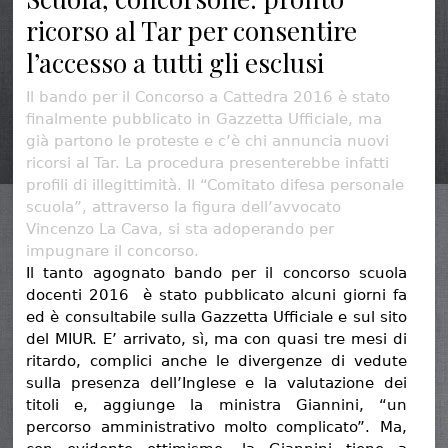
ricorso al Tar per consentire
l’accesso a tutti gli esclusi
Il bando per il Concorso a Cattedra 2016 è stato
finalmente pubblicato in Gazzetta Ufficiale, ma
già partono le proteste e c’è chi annuncia nuovi
ricorsi al Tar. La procedura presenterebbe infatti
profili di illegittimità. Il “Comitato difesa personale
scuola”, attraverso la figura dell’avvocato
Vincenzo La Cava, si sta adoperando per
impugnare il concorso.
Il tanto agognato bando per il concorso scuola
docenti 2016 è stato pubblicato alcuni giorni fa
ed è consultabile sulla Gazzetta Ufficiale e sul sito
del MIUR. E’ arrivato, sì, ma con quasi tre mesi di
ritardo, complici anche le divergenze di vedute
sulla presenza dell’Inglese e la valutazione dei
titoli e, aggiunge la ministra Giannini, “un
percorso amministrativo molto complicato”. Ma,