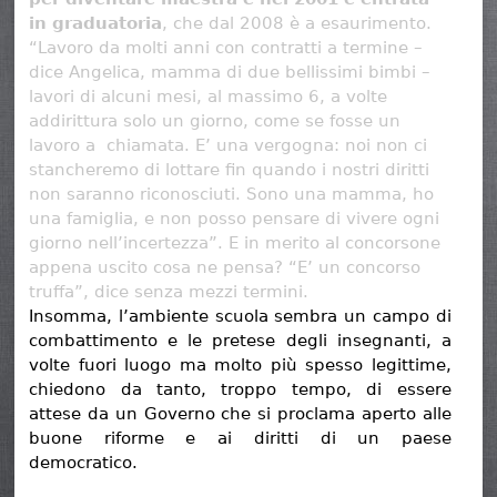
in graduatoria
, che dal 2008 è a esaurimento.
“Lavoro da molti anni con contratti a termine –
dice Angelica, mamma di due bellissimi bimbi –
lavori di alcuni mesi, al massimo 6, a volte
addirittura solo un giorno, come se fosse un
lavoro a chiamata. E’ una vergogna: noi non ci
stancheremo di lottare fin quando i nostri diritti
non saranno riconosciuti. Sono una mamma, ho
una famiglia, e non posso pensare di vivere ogni
giorno nell’incertezza”. E in merito al concorsone
appena uscito cosa ne pensa? “E’ un concorso
truffa”, dice senza mezzi termini.
Insomma, l’ambiente scuola sembra un campo di
combattimento e le pretese degli insegnanti, a
volte fuori luogo ma molto più spesso legittime,
chiedono da tanto, troppo tempo, di essere
attese da un Governo che si proclama aperto alle
buone riforme e ai diritti di un paese
democratico.