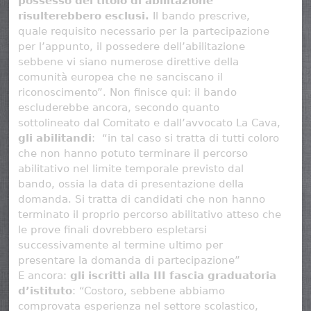
possesso del titolo di abilitazione
risulterebbero esclusi.
Il bando prescrive,
quale requisito necessario per la partecipazione
per l’appunto, il possedere dell’abilitazione
sebbene vi siano numerose direttive della
comunità europea che ne sanciscano il
riconoscimento”. Non finisce qui: il bando
escluderebbe ancora, secondo quanto
sottolineato dal Comitato e dall’avvocato La Cava,
gli abilitandi
: “in tal caso si tratta di tutti coloro
che non hanno potuto terminare il percorso
abilitativo nel limite temporale previsto dal
bando, ossia la data di presentazione della
domanda. Si tratta di candidati che non hanno
terminato il proprio percorso abilitativo atteso che
le prove finali dovrebbero espletarsi
successivamente al termine ultimo per
presentare la domanda di partecipazione”
E ancora:
gli iscritti alla III fascia graduatoria
d’istituto
: “Costoro, sebbene abbiamo
comprovata esperienza nel settore scolastico,