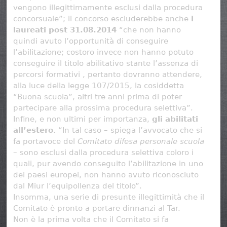
vengono illegittimamente esclusi dalla procedura
concorsuale”; il concorso escluderebbe anche
i
laureati post 31.08.2014
“che non hanno
quindi avuto l’opportunità di conseguire
l’abilitazione; costoro invece non hanno potuto
conseguire il titolo abilitativo stante l’assenza di
percorsi formativi , pertanto dovranno attendere,
alla luce della legge 107/2015, la cosiddetta
“Buona scuola”, altri tre anni prima di poter
partecipare alla prossima procedura selettiva”.
Infine, e non ultimi per importanza,
gli abilitati
all’estero
. “In tal caso – spiega l’avvocato che si
fa portavoce del
Comitato difesa personale scuola
– sono esclusi dalla procedura selettiva coloro i
quali, pur avendo conseguito l’abilitazione in uno
dei paesi europei, non hanno avuto riconosciuto
dal Miur l’equipollenza del titolo”.
Insomma, una serie di presunte illegittimità che il
Comitato è pronto a portare dinnanzi al Tar.
Non è la prima volta che il Comitato si fa