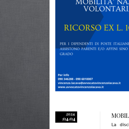
2024
MOBILI
04.04
La disc