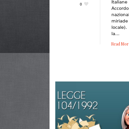
Italian
0
Accord
nazional
miriade 
locale).
la…
Read Mor