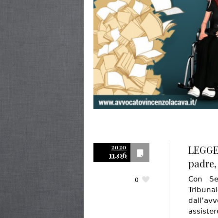
2020
LEGGE 
11.06
padre,
Con Se
0
Tribunal
dall’av
assiste